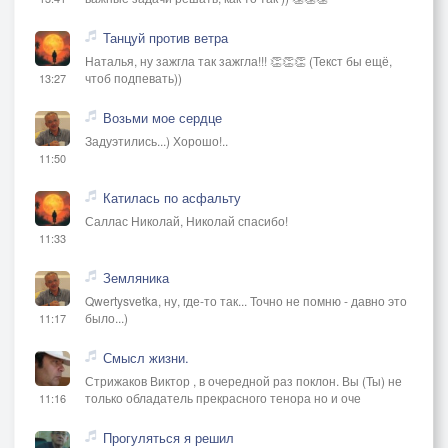
Танцуй против ветра
Наталья, ну зажгла так зажгла!!! 👏👏👏 (Текст бы ещё,
чтоб подпевать))
13:27
Возьми мое сердце
Задуэтились...) Хорошо!..
11:50
Катилась по асфальту
Саллас Николай, Николай спасибо!
11:33
Земляника
Qwertysvetka, ну, где-то так... Точно не помню - давно это
было...)
11:17
Смысл жизни.
Стрижаков Виктор , в очередной раз поклон. Вы (Ты) не
только обладатель прекрасного тенора но и оче
11:16
Прогуляться я решил