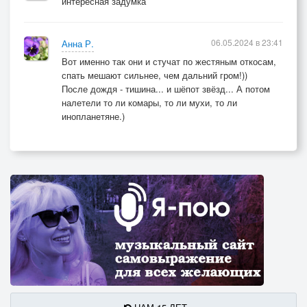
интересная задумка
06.05.2024 в 23:41
Анна Р.
Вот именно так они и стучат по жестяным откосам,
спать мешают сильнее, чем дальний гром!))
После дождя - тишина... и шёпот звёзд... А потом
налетели то ли комары, то ли мухи, то ли
инопланетяне.)