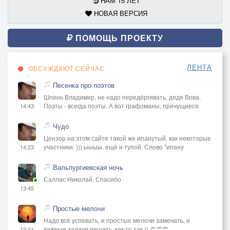
НАМ 15 ЛЕТ
НОВАЯ ВЕРСИЯ
ПОМОЩЬ ПРОЕКТУ
ЛЕНТА
ОБСУЖДАЮТ СЕЙЧАС
Песенка про поэтов
Шпень Владимир, не надо передёргивать, дядя Вова.
Поэты - всегда поэты. А вот графоманы, прячущиеся
14:43
Чудо
Цензор на этом сайте такой же ипанутый, как некоторые
участники. ))) ыыыы. ещё и тупой. Слово "ипану
14:23
Вальпургиевская ночь
Саллас Николай, Спасибо
13:45
Простые мелочи
Надо всё успевать, и простые мелочи замечать, и
важные задачи решать, как то так )) 👏👏👏
13:41