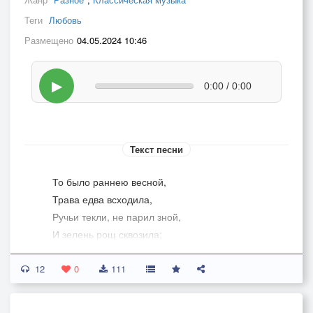
Теги
Любовь
Размещено
04.05.2024 10:46
▶
0:00 / 0:00
Текст песни
То было раннею весной,
Трава едва всходила,
Ручьи текли, не парил зной,
И зелень рощ сквозила;
12
Труба пастушья поутру
0
111
Ещё не пела звонко,
И в завитках ещё в бору