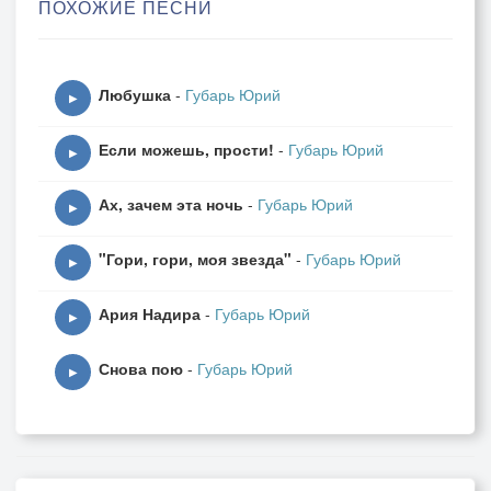
ПОХОЖИЕ ПЕСНИ
Был папоротник тонкий.
То было раннею весной,
Любушка
-
Губарь Юрий
В тени берёз то было,
▶
Когда с улыбкой предо мной
Если можешь, прости!
-
Губарь Юрий
Ты очи опустила.
▶
Ах, зачем эта ночь
-
Губарь Юрий
То на любовь мою в ответ
▶
Ты опустила вежды —
"Гори, гори, моя звезда"
-
Губарь Юрий
О жизнь! о лес! о солнца свет!
▶
О юность! о надежды!
Ария Надира
-
Губарь Юрий
▶
И плакал я перед тобой,
Снова пою
-
Губарь Юрий
На лик твой глядя милый,—
▶
Tо было раннею весной,
В тени берёз то было!
То было в утро наших лет —