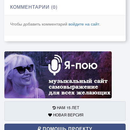
О счастие! о слёзы!
КОММЕНТАРИИ (0)
О лес! о жизнь! о солнца свет!
О свежий дух берёзы!
Чтобы добавить комментарий
войдите на сайт
.
НАМ 15 ЛЕТ
НОВАЯ ВЕРСИЯ
ПОМОЩЬ ПРОЕКТУ