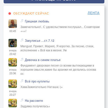
ЛЕНТА
ОБСУЖДАЮТ СЕЙЧАС
Грешная любовь
Замечательно!.. С удовольствием послушал... Соавторам
+++!
00:45
Закулисье ...ст.7.12
Mangust. Привет, Мария). Я коротко. За песню, стихи,
исполнение + Всё как в жизни. Ум
вчера
23:42
Девочка в синем платье
Фундамент-дворовая песня со всеми вытекающими в
хорошем смысле,какие бы аранжи не делались основа
вчера
23:36
ос
Всё про куплеты
ХаваЗажигательно Наташа:-)+
вчера
23:27
На рассвете
Задумка получилась+