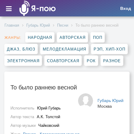
Вход
Главная
Губарь Юрий
Песни
То было раннею весной
НАРОДНАЯ
АВТОРСКАЯ
ПОП
ЖАНРЫ:
ДЖАЗ, БЛЮЗ
МЕЛОДЕКЛАМАЦИЯ
РЭП, ХИП-ХОП
ЭЛЕКТРОННАЯ
СОАВТОРСКАЯ
РОК
РАЗНОЕ
То было раннею весной
Губарь Юрий
Москва
Исполнитель
Юрий Губарь
Автор текста
А.К. Толстой
Автор музыки
Чайковский
Жанр
Разное
,
Классическая музыка