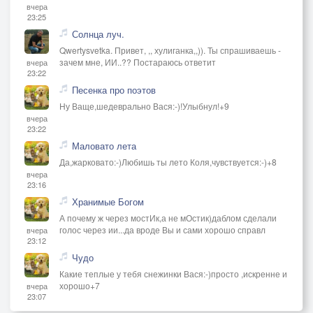
вчера
23:25
Солнца луч.
Qwertysvetka. Привет, ,, хулиганка,,)). Ты спрашиваешь -
зачем мне, ИИ..?? Постараюсь ответит
вчера
23:22
Песенка про поэтов
Ну Ваще,шедеврально Вася:-)!Улыбнул!+9
вчера
23:22
Маловато лета
Да,жарковато:-)Любишь ты лето Коля,чувствуется:-)+8
вчера
23:16
Хранимые Богом
А почему ж через мостИк,а не мОстик)даблом сделали
голос через ии...да вроде Вы и сами хорошо справл
вчера
23:12
Чудо
Какие теплые у тебя снежинки Вася:-)просто ,искренне и
хорошо+7
вчера
23:07