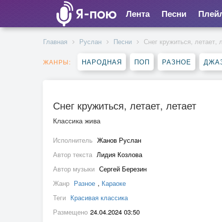
Лента
Песни
Плей
Главная
Руслан
Песни
Снег кружиться, летает, 
НАРОДНАЯ
ПОП
РАЗНОЕ
ДЖА
ЖАНРЫ:
Снег кружиться, летает, летает
Классика жива
Исполнитель
Жанов Руслан
Автор текста
Лидия Козлова
Автор музыки
Сергей Березин
Жанр
Разное
,
Караоке
Теги
Красивая классика
Размещено
24.04.2024 03:50