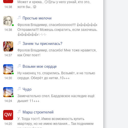
Может и хрюка.. 🙄🤔ты у него узнай, кто это,
хотя бы.. 😜
14:38
Простые мелочи
Фролов Владимир, спасибоооооо!!!! 👍👍👍👍👍👍
Отправила!!!! Можешь сократить, если захочешь.
14:38
👍👍👍👍👍👍✨✨✨
Зачем ты приснилась?
Фролов Владимир, спасибо! Мне тоже нравится,
как Олег поет!
14:37
Возьми мое сердце
Ну наконец то, спарились. Возьмёт, и не только
сердце. Оберёт до нитки..10+++
14:30
Чудо
Замечательно спел. Бардовское наследие ещё
дышит 11+++
14:24
Марш строителей
У. Тогда тост!!. Имею возможность купить
квартиру, но не имею желания... Так поднимем
14:20