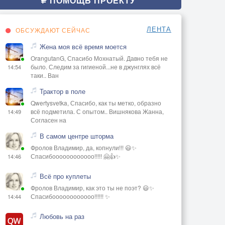
ПОМОЩЬ ПРОЕКТУ
ЛЕНТА
ОБСУЖДАЮТ СЕЙЧАС
Жена моя всё время моется
OrangutanG, Спасибо Мохнатый. Давно тебя не
было. Следим за гигиеной...не в джунглях всё
14:54
таки.. Ван
Трактор в поле
Qwertysvetka, Спасибо, как ты метко, образно
всё подметила. С опытом.. Вишнякова Жанна,
14:49
Согласен на
В самом центре шторма
Фролов Владимир, да, копнули!!! 😃✨
Спасибоооооооооооо!!!!! 🤗👍✨
14:46
Всё про куплеты
Фролов Владимир, как это ты не поэт? 😃✨
Спасибоооооооооооо!!!!!! ✨
14:44
Любовь на раз