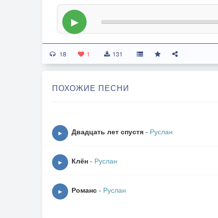
▶
18
1
131
ПОХОЖИЕ ПЕСНИ
Двадцать лет спустя
-
Руслан
▶
Клён
-
Руслан
▶
Романс
-
Руслан
▶