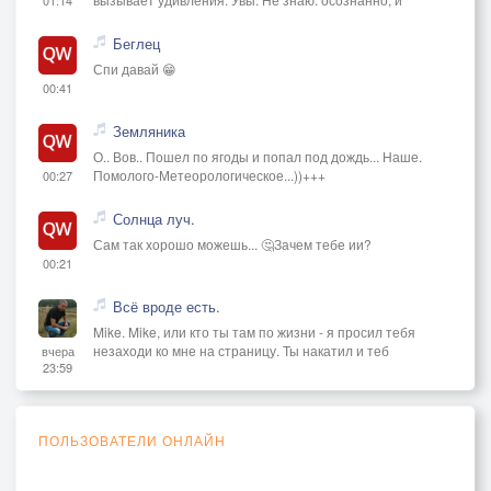
Беглец
Спи давай 😁
00:41
Земляника
О.. Вов.. Пошел по ягоды и попал под дождь... Наше.
Помолого-Метеорологическое...))+++
00:27
Солнца луч.
Сам так хорошо можешь... 🤔Зачем тебе ии?
00:21
Всё вроде есть.
Mike. Mike, или кто ты там по жизни - я просил тебя
незаходи ко мне на страницу. Ты накатил и теб
вчера
23:59
ПОЛЬЗОВАТЕЛИ ОНЛАЙН