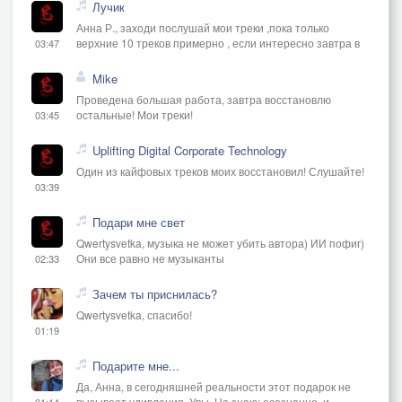
Лучик
Анна Р., заходи послушай мои треки ,пока только
верхние 10 треков примерно , если интересно завтра в
03:47
Mike
Проведена большая работа, завтра восстановлю
остальные! Мои треки!
03:45
Uplifting Digital Corporate Technology
Один из кайфовых треков моих восстановил! Слушайте!
03:39
Подари мне свет
Qwertysvetka, музыка не может убить автора) ИИ пофиг)
Они все равно не музыканты
02:33
Зачем ты приснилась?
Qwertysvetka, спасибо!
01:19
Подарите мне...
Да, Анна, в сегодняшней реальности этот подарок не
вызывает удивления. Увы. Не знаю: осознанно, и
01:14