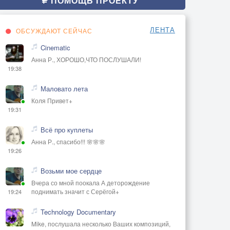
ПОМОЩЬ ПРОЕКТУ
ЛЕНТА
ОБСУЖДАЮТ СЕЙЧАС
Cinematic
Анна Р., ХОРОШО,ЧТО ПОСЛУШАЛИ!
19:38
Маловато лета
Коля Привет+
19:31
Всё про куплеты
Анна Р., спасибо!!! 🌸🌸🌸
19:26
Возьми мое сердце
Вчера со мной поокала А деторождение
поднимать значит с Серёгой+
19:24
Technology Documentary
Mike, послушала несколько Ваших композиций,