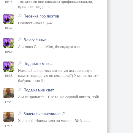
технически они сделаны профессионально,
19:16
идеально, подошл
Песенка про поэтов
Прелесть какая!))+4
18:49
Влюблённые
Алимова Саша, Mike, благодарю вас!
18:41
Подарите мне...
Николай, а про коллективную историческую
память народную не слышали?) У меня, кстати,
18:38
бабушка всю бл
Подари мне свет
А мне нравится!.. Света, не слушай никого, пой!..
17:20
Зачем ты приснилась?
Хорошо!.. Напомнило по манере ВИА. +++
17:15