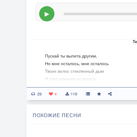
▶
Те
Пускай ты выпита другим,
Но мне осталось, мне осталось
Твоих волос стеклянный дым
И глаз осенняя усталость.
29
О возраст осени! Он мне
4
119
Дороже юности и лета.
Ты стала нравиться вдвойне
ПОХОЖИЕ ПЕСНИ
Воображению поэта.
Я сердцем никогда не лгу,