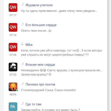
Журавли улетели
Ну ты здесь прям вжился ..даже слезу твою увидела...
07:17
Его большое сердце
Опять твоя песня.. 👍
07:12
Mike
Коля, хотела уже уйти навсегда, тут ты😜.. А если авторы
уже слушать не могут ширпотребных певиц!! ??
07:06
Возьми мое сердце
Неожиданно 😄😁 Светк, врушка, с кузнецом пришла же...
Зачем нам кузнец? 🤭
07:03
Песенка про поэтов
Сталинградский Саша, Саша спасибо!
06:04
Где то там
Здравствуйте. А почему это может быть ?