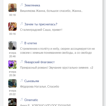
Земляника
Вишнякова Жанна, большое спасибо, Жанна..
00:18
Зачем ты приснилась?
Сталинградский Саша, привет!
00:16
В клетке
Стремлению к полёту и небу, скорее ассоциируется не
совсем с земным пониманием свободы, а со свободо
вчера
20:46
Январский благовест
Прекрасный романс! Звучание хрустально-зимнее. +2
вчера
20:36
Сыновьям
Фёдорова Наталья, Спасибо
вчера
20:22
Cinematic
Анна Р., ХОРОШО,ЧТО ПОСЛУШАЛИ!