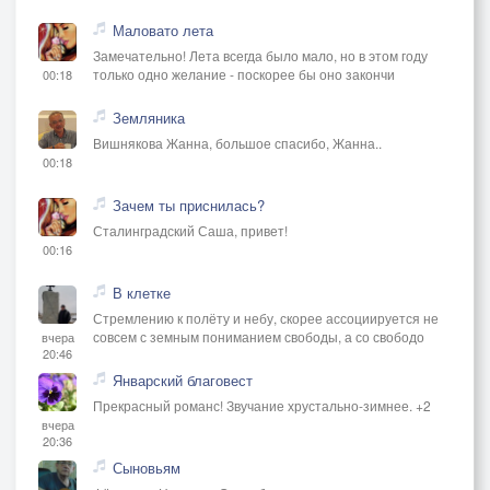
Маловато лета
Замечательно! Лета всегда было мало, но в этом году
только одно желание - поскорее бы оно закончи
00:18
Земляника
Вишнякова Жанна, большое спасибо, Жанна..
00:18
Зачем ты приснилась?
Сталинградский Саша, привет!
00:16
В клетке
Стремлению к полёту и небу, скорее ассоциируется не
совсем с земным пониманием свободы, а со свободо
вчера
20:46
Январский благовест
Прекрасный романс! Звучание хрустально-зимнее. +2
вчера
20:36
Сыновьям