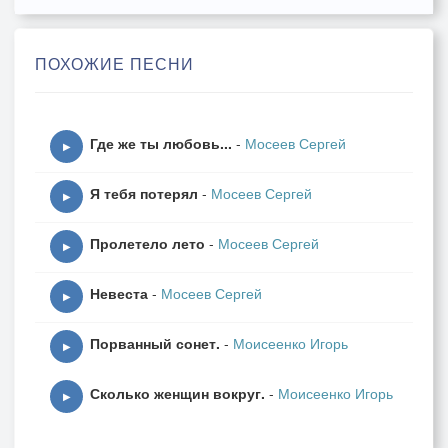
И вновь желанье быть с тобой
Нас разделяют нас года разлуки
ПОХОЖИЕ ПЕСНИ
Нас разделяет сердца боль
Припев:
Где же ты любовь...
-
Мосеев Сергей
Я скучаю по тебе, я скучаю
▶
Ты приснишься, я опять – пропадаю
Я тебя потерял
-
Мосеев Сергей
А под утро как туман ты растаешь
▶
И не скажешь мне куда, пропадаешь
Пролетело лето
-
Мосеев Сергей
▶
2.А ты приходишь вновь и вновь
Невеста
-
Мосеев Сергей
И поцелуем губы покрывая
▶
Я забываю, что меня
Порванный сонет.
-
Моисеенко Игорь
Не ты любила, а другая
▶
Сколько женщин вокруг.
-
Моисеенко Игорь
И вновь полет, и миг желаний
▶
Мгновенья страсти на разрыв
А утром боль воспоминаний