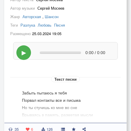
Автор музыки
Сергей Мосеев
Жанр
Авторская
,
Шансон
Теги
Разлука
Любовь
Песня
Размещено
25.03.2024 19:05
▶
0:00 / 0:00
Текст песни
Забыть пытаюсь я тебя
Порвал контакты все и письма
Но ты стучишь ко мне во сне
Врываясь в память, разметая мысли
35
И снова боль, и снова мука
6
126