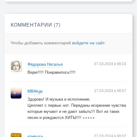
Тепло развеет губ твоих
Припев:
КОММЕНТАРИИ (7)
Я скучаю по тебе, я скучаю
Ты приснишься, я опять – пропадаю
Чтобы добавить комментарий
войдите на сайт
.
А под утро вновь гоню от порога
Отпусти меня прошу, ради бога!
27.03.2024 в 08:23
Фёдорова Наталья
Верю!!!!! Понравилось!!!!!
27.03.2024 в 08:07
MBAkgs
Здорово! И музыка и исполнение.
Цепляет с первых нот. Переданы искренние чувства
которые мучают и не дают забыть!!! Вот из таких
песен и рождаются ХИТЫ!!!! +++++
27.03.2024 в 08:02
strekoza