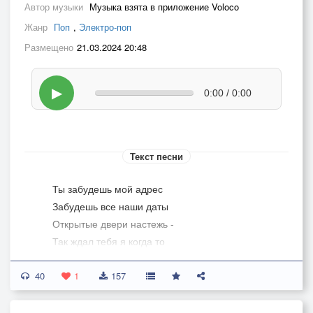
Автор музыки
Музыка взята в приложение Voloco
Жанр
Поп
,
Электро-поп
Размещено
21.03.2024 20:48
▶
0:00 / 0:00
Текст песни
Ты забудешь мой адрес
Забудешь все наши даты
Открытые двери настежь -
Так ждал тебя я когда то
Сотни звонков напрасных
40
И миллион сообщений
1
157
Я без вины виноватый
А ты прекращает общение