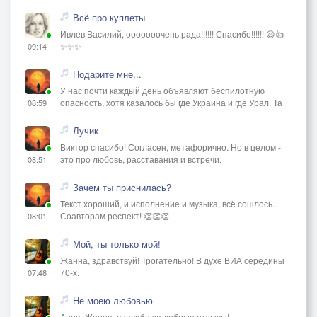
Всё про куплеты
Ивлев Василий, ооооооочень рада!!!!!! Спасибо!!!!!! 😃👍
✨✨✨
09:14
Подарите мне...
У нас почти каждый день объявляют беспилотную
опасность, хотя казалось бы где Украина и где Урал. Та
08:59
Лучик
Виктор спасибо! Согласен, метафорично. Но в целом -
это про любовь, расставания и встречи.
08:51
Зачем ты приснилась?
Текст хороший, и исполнение и музыка, всё сошлось.
Соавторам респект! 👏👏👏
08:01
Мой, ты только мой!
Жанна, здравствуй! Трогательно! В духе ВИА середины
70-х.
07:48
Не моею любовью
Анна, Жанна, спасибо за добрые отзывы!