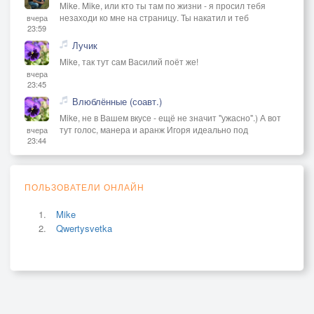
Mike. Mike, или кто ты там по жизни - я просил тебя
незаходи ко мне на страницу. Ты накатил и теб
вчера
23:59
Лучик
Mike, так тут сам Василий поёт же!
вчера
23:45
Влюблённые (соавт.)
Mike, не в Вашем вкусе - ещё не значит "ужасно".) А вот
тут голос, манера и аранж Игоря идеально под
вчера
23:44
ПОЛЬЗОВАТЕЛИ ОНЛАЙН
Mike
Qwertysvetka