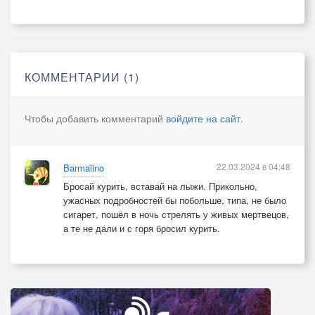
Со здоровьем разбитым
Он дымит, как паровоз.
И с хроническим бронхитом
У него есть склероз.
У него больные почки.
КОММЕНТАРИИ (1)
С горя начал много пить.
Скоро понесут веночки.
Чтобы добавить комментарий
войдите на сайт
.
Не дури! Бросай курить!
Вот знакомый бросил сигареты,
22.03.2024 в 04:48
Barmalino
И здоровым стал он, наконец.
Бросай курить, вставай на лыжи. Прикольно,
Знать не зря пропел ему куплеты,
ужасных подробностей бы побольше, типа, не было
Я скажу: «Тот парень молодец!»
сигарет, пошёл в ночь стрелять у живых мертвецов,
а те не дали и с горя бросил курить.
Со здоровьем разбитым
Не дыми, как паровоз.
И с хроническим бронхитом
На хрена вам склероз.