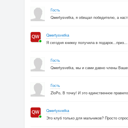
Не получилось
Гость
Значит время искать обходной
Qwertysvetka, я обещал победителю, а нас
Сто
Сотен дорог вдруг открылось
Вместо одной
Qwertysvetka
Миру меняться найдется мало причин
Я сегодня книжку получила в подарок...приз...
Когда ты сам остался точно таким
Гость
Пр.
Qwertysvetka, мы и сами давно члены Вашег
Стоп
Я говорю себе стоп
Гость
А есть ли толк
ZloPo, В точку! И это единственное правило
Впрок
Еще не пошел ни один
Qwertysvetka
Жизни урок
Это клуб только для мальчиков? Просто спро
Кто
Что без остановки нельзя