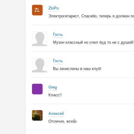
Сможет мне доказать
ZloPo
Я
Электрогитарист, Спасибо, теперь я должен п
Не собираюсь ждать
На себе
Гость
Иду проверять
Музон классный но спел буд то не с душой
Сил зря не тратить и думать издалека
Когда нибудь научусь а пока
Гость
Припев v2:
Вы зачислены в наш клуб!
Я ухожу
Greg
За горизонт
Класс!!
А что если солнце
Меня там ждет
Неважно то что один
Алексей
Мне это не впервой
Отлично, жги👍
Я должен чувствовать жизнь
Пока карга с косой