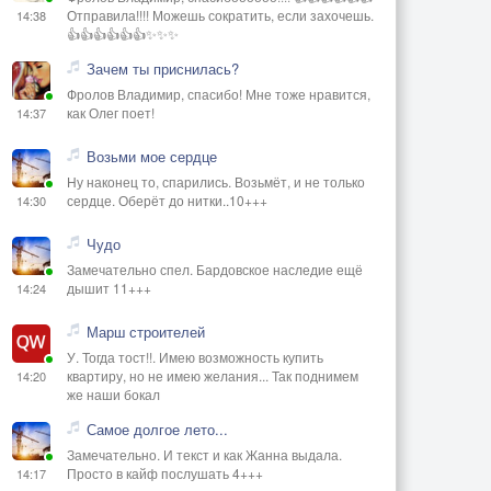
Отправила!!!! Можешь сократить, если захочешь.
14:38
👍👍👍👍👍👍✨✨✨
Зачем ты приснилась?
Фролов Владимир, спасибо! Мне тоже нравится,
как Олег поет!
14:37
Возьми мое сердце
Ну наконец то, спарились. Возьмёт, и не только
сердце. Оберёт до нитки..10+++
14:30
Чудо
Замечательно спел. Бардовское наследие ещё
дышит 11+++
14:24
Марш строителей
У. Тогда тост!!. Имею возможность купить
квартиру, но не имею желания... Так поднимем
14:20
же наши бокал
Самое долгое лето...
Замечательно. И текст и как Жанна выдала.
Просто в кайф послушать 4+++
14:17