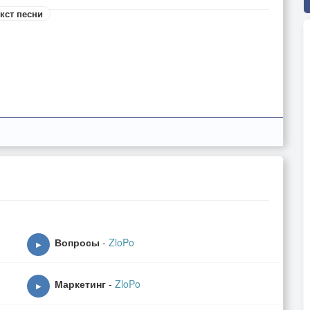
кст песни
Вопросы
-
ZloPo
▶
Маркетинг
-
ZloPo
▶