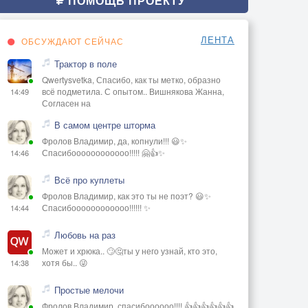
ПОМОЩЬ ПРОЕКТУ
ЛЕНТА
ОБСУЖДАЮТ СЕЙЧАС
Трактор в поле
Qwertysvetka, Спасибо, как ты метко, образно
всё подметила. С опытом.. Вишнякова Жанна,
14:49
Согласен на
В самом центре шторма
Фролов Владимир, да, копнули!!! 😃✨
Спасибоооооооооооо!!!!! 🤗👍✨
14:46
Всё про куплеты
Фролов Владимир, как это ты не поэт? 😃✨
Спасибоооооооооооо!!!!!! ✨
14:44
Любовь на раз
Может и хрюка.. 🙄🤔ты у него узнай, кто это,
хотя бы.. 😜
14:38
Простые мелочи
Фролов Владимир, спасибоооооо!!!! 👍👍👍👍👍👍