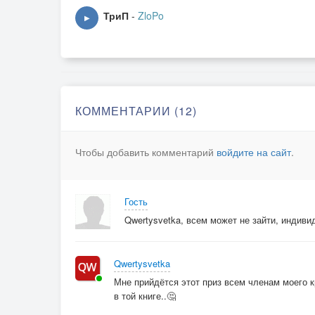
Пр:
ТриП
-
ZloPo
▶
Не убегай
За горизонт
Солнце здесь греет
А там сожжет
Не оставляй этот мир
КОММЕНТАРИИ (12)
Наедине с собой
Ты слишком рано один
Чтобы добавить комментарий
войдите на сайт
.
Ведь ты еще живой
Стоп
Гость
Я говорю себе стоп
Qwertysvetka, всем может не зайти, индиви
Момент еще не настал
Стоп
Не время падать
Qwertysvetka
ведь ты
Мне прийдётся этот приз всем членам моего кр
Еще не летал
в той книге..🤔
В лоб