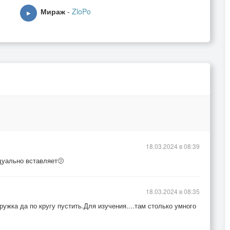
Мираж
-
ZloPo
▶
18.03.2024 в 08:39
дуально вставляет🫤
18.03.2024 в 08:35
ужка да по кругу пустить.Для изучения....там столько умного