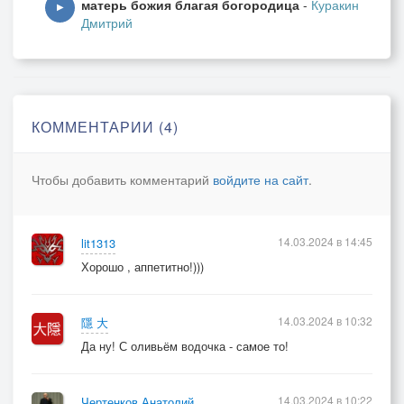
матерь божия благая богородица
-
Куракин
▶
Дмитрий
КОММЕНТАРИИ (4)
Чтобы добавить комментарий
войдите на сайт
.
14.03.2024 в 14:45
lit1313
Хорошо , аппетитно!)))
14.03.2024 в 10:32
隱 大
Да ну! С оливьём водочка - самое то!
14.03.2024 в 10:22
Чертенков Анатолий