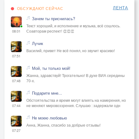
ЛЕНТА
ОБСУЖДАЮТ СЕЙЧАС
Зачем ты приснилась?
Текст хороший, и исполнение и музыка, всё сошлось.
Соавторам респект! 👏👏👏
08:01
Лучик
Василий, привет Не всё понял, но звучит красиво!
07:51
Мой, ты только мой!
Жанна, здравствуй! Трогательно! В духе ВИА середины
70-х.
07:48
Подарите мне...
Обстоятельства и время могут влиять на намерения, но
не меняют мировоззрения. Слушаю : задержали одн
07:44
Не моею любовью
Анна, Жанна, спасибо за добрые отзывы!
07:27