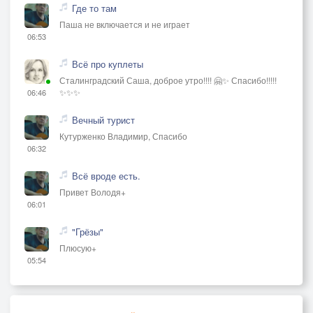
Где то там
Паша не включается и не играет
06:53
Всё про куплеты
Сталинградский Саша, доброе утро!!!! 🤗✨ Спасибо!!!!!
✨✨✨
06:46
Вечный турист
Кутурженко Владимир, Спасибо
06:32
Всё вроде есть.
Привет Володя+
06:01
"Грёзы"
Плюсую+
05:54