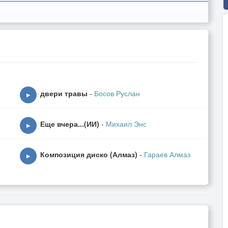
двери травы
-
Босов Руслан
▶
Еще вчера...(ИИ)
-
Михаил Энс
▶
Композиция диско (Алмаз)
-
Гараев Алмаз
▶