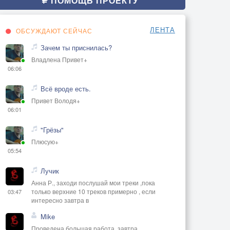
ПОМОЩЬ ПРОЕКТУ
ЛЕНТА
ОБСУЖДАЮТ СЕЙЧАС
Зачем ты приснилась?
Владлена Привет+
06:06
Всё вроде есть.
Привет Володя+
06:01
"Грёзы"
Плюсую+
05:54
Лучик
Анна Р., заходи послушай мои треки ,пока
только верхние 10 треков примерно , если
03:47
интересно завтра в
Mike
Проведена большая работа, завтра