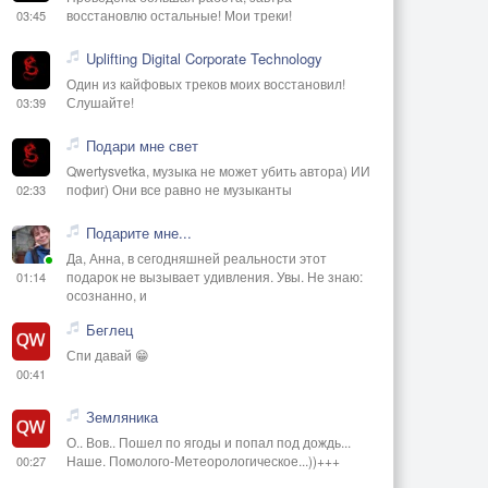
восстановлю остальные! Мои треки!
03:45
Uplifting Digital Corporate Technology
Один из кайфовых треков моих восстановил!
Слушайте!
03:39
Подари мне свет
Qwertysvetka, музыка не может убить автора) ИИ
пофиг) Они все равно не музыканты
02:33
Подарите мне...
Да, Анна, в сегодняшней реальности этот
подарок не вызывает удивления. Увы. Не знаю:
01:14
осознанно, и
Беглец
Спи давай 😁
00:41
Земляника
О.. Вов.. Пошел по ягоды и попал под дождь...
Наше. Помолого-Метеорологическое...))+++
00:27