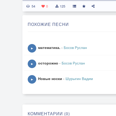
54
0
125
ПОХОЖИЕ ПЕСНИ
математика.
-
Босов Руслан
▶
осторожно
-
Босов Руслан
▶
Новые носки
-
Шурыгин Вадим
▶
КОММЕНТАРИИ (0)