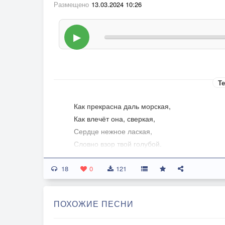
Размещено
13.03.2024 10:26
▶
Те
Как прекрасна даль морская,
Как влечёт она, сверкая,
Сердце нежное лаская,
Словно взор твой голубой.
Слышишь, в рощах апельсинных
18
Звуки трелей соловьиных.
0
121
Вся в цветах, благоухая,
Расцвела земля вокруг.
ПОХОЖИЕ ПЕСНИ
Но ты едешь, дорогая,
Даль зовёт тебя иная.