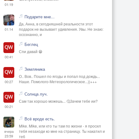
01:19
Подарите мне...
Да, Анна, в сегодняшней реальности этот
подарок не вызывает удивления. Увы. Не знаю:
01:14
осознанно, и
Беглец
Спи давай 😁
00:41
Земляника
О.. Вов.. Пошел по ягоды и попал под дождь...
Наше. Помолого-Метеорологическое...))+++
00:27
Солнца луч.
Сам так хорошо можешь... 🤔Зачем тебе ии?
00:21
Всё вроде есть.
Mike. Mike, или кто ты там по жизни - я просил
тебя незаходи ко мне на страницу. Ты накатил и
вчера
23:59
теб