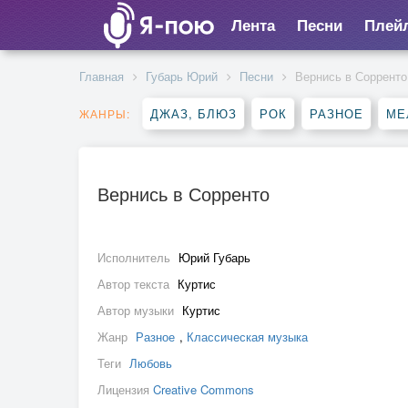
Лента
Песни
Плей
Главная
Губарь Юрий
Песни
Вернись в Сорренто
ДЖАЗ, БЛЮЗ
РОК
РАЗНОЕ
МЕ
ЖАНРЫ:
Вернись в Сорренто
Исполнитель
Юрий Губарь
Автор текста
Куртис
Автор музыки
Куртис
Жанр
Разное
,
Классическая музыка
Теги
Любовь
Лицензия
Creative Commons