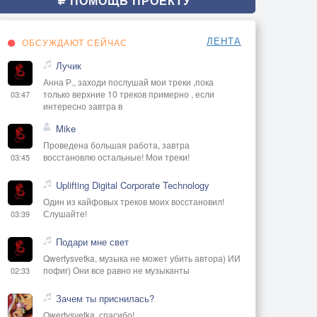
ПОМОЩЬ ПРОЕКТУ
ЛЕНТА
ОБСУЖДАЮТ СЕЙЧАС
Лучик
Анна Р., заходи послушай мои треки ,пока
только верхние 10 треков примерно , если
03:47
интересно завтра в
Mike
Проведена большая работа, завтра
восстановлю остальные! Мои треки!
03:45
Uplifting Digital Corporate Technology
Один из кайфовых треков моих восстановил!
Слушайте!
03:39
Подари мне свет
Qwertysvetka, музыка не может убить автора) ИИ
пофиг) Они все равно не музыканты
02:33
Зачем ты приснилась?
Qwertysvetka, спасибо!