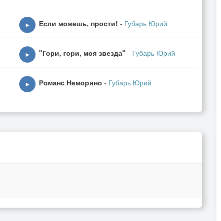
Если можешь, прости!
-
Губарь Юрий
▶
"Гори, гори, моя звезда"
-
Губарь Юрий
▶
Романс Неморино
-
Губарь Юрий
▶