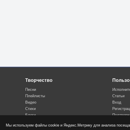
Неужели навсегда я
Потерял тебя, мой друг?
Не оставь меня,
Тебя я умоляю.
Вернись в Сорренто,
Любовь моя.
Но ты едешь, дорогая,
Даль зовёт тебя иная,
Неужели навсегда я
Потерял тебя, мой друг?
Творчество
Пользо
Не оставь меня,
Песни
Исполнит
Тебя я умоляю.
Плейлисты
Статьи
Вернись в Сорренто,
Видео
Вход
Любовь моя!
Стихи
Регистра
Блоги
Подтверж
Мы используем файлы cookie и Яндекс.Метрику для анализа посеща