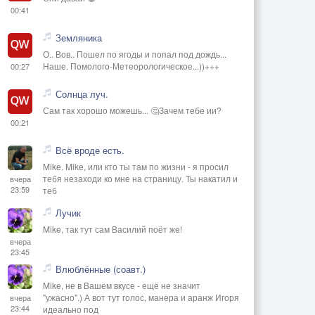
00:41
Земляника
О.. Вов.. Пошел по ягоды и попал под дождь...
Наше. Помолого-Метеорологическое...))+++
00:27
Солнца луч.
Сам так хорошо можешь... 🤔Зачем тебе ии?
00:21
Всё вроде есть.
Mike. Mike, или кто ты там по жизни - я просил
тебя незаходи ко мне на страницу. Ты накатил и
вчера
23:59
теб
Лучик
Mike, так тут сам Василий поёт же!
вчера
23:45
Влюблённые (соавт.)
Mike, не в Вашем вкусе - ещё не значит
"ужасно".) А вот тут голос, манера и аранж Игоря
вчера
23:44
идеально под