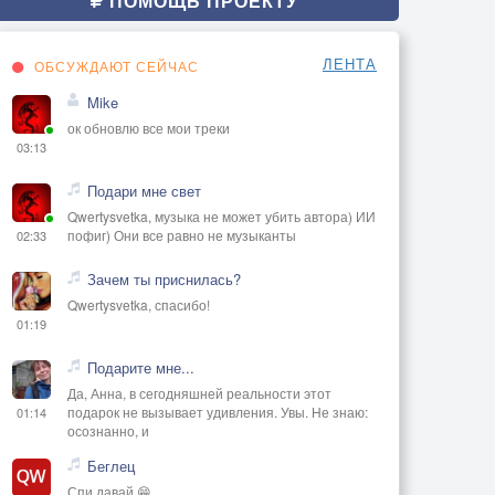
ПОМОЩЬ ПРОЕКТУ
ЛЕНТА
ОБСУЖДАЮТ СЕЙЧАС
Mike
ок обновлю все мои треки
03:13
Подари мне свет
Qwertysvetka, музыка не может убить автора) ИИ
пофиг) Они все равно не музыканты
02:33
Зачем ты приснилась?
Qwertysvetka, спасибо!
01:19
Подарите мне...
Да, Анна, в сегодняшней реальности этот
подарок не вызывает удивления. Увы. Не знаю:
01:14
осознанно, и
Беглец
Спи давай 😁