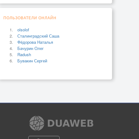
ПОЛЬЗОВАТЕЛИ ОНЛАЙН
olsolof
Сталинградский Саша
Фёдорова Наталья
Бачурин Олег
Radush
Бувакин Сергей