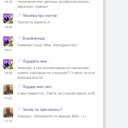
технически они сделаны профессионально,
19:16
идеально, подошл
Песенка про поэтов
Прелесть какая!))+4
18:49
Влюблённые
Алимова Саша, Mike, благодарю вас!
18:41
Подарите мне...
Николай, а про коллективную историческую
память народную не слышали?) У меня, кстати,
18:38
бабушка всю бл
Подари мне свет
А мне нравится!.. Света, не слушай никого, пой!..
17:20
Зачем ты приснилась?
Хорошо!.. Напомнило по манере ВИА. +++
17:15