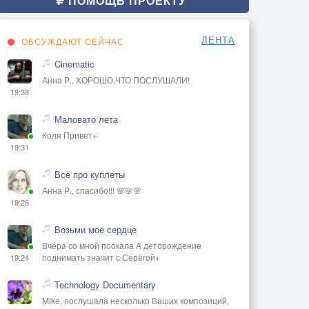
ПОМОЩЬ ПРОЕКТУ
ЛЕНТА
ОБСУЖДАЮТ СЕЙЧАС
Cinematic
Анна Р., ХОРОШО,ЧТО ПОСЛУШАЛИ!
19:38
Маловато лета
Коля Привет+
19:31
Всё про куплеты
Анна Р., спасибо!!! 🌸🌸🌸
19:26
Возьми мое сердце
Вчера со мной поокала А деторождение
поднимать значит с Серёгой+
19:24
Technology Documentary
Mike, послушала несколько Ваших композиций,