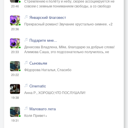
Стремлению к полёту и небу, скорее ассоциируется не
совсем с земным пониманием свободы, а со свободо
20:46
Январский благовест
Прекрасный романс! Звучание хрустально-зимнее. +2
20:36
Подарите мне...
Денисова Владлена, Mike, благодарю за добрые слова!
Алимова Саша, это подсознательно получилось, не
20:33
Сыновьям
Фёдорова Наталья, Спасибо
20:22
Cinematic
Анна Р., ХОРОШО,ЧТО ПОСЛУШАЛИ!
19:38
Маловато лета
Коля Привет+
19:31