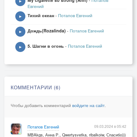
My cigarette so strong (Ann)
-
Потапов
▶
Евгений
Тихий океан
-
Потапов Евгений
▶
Дождь(Rozalinda)
-
Потапов Евгений
▶
5. Шагни в огонь
-
Потапов Евгений
▶
КОММЕНТАРИИ (6)
Чтобы добавить комментарий
войдите на сайт
.
09.03.2024 в 05:42
Потапов Евгений
MBAkgs, Анна Р., Qwertysvetka, ribalkoiw, Спасибо)))