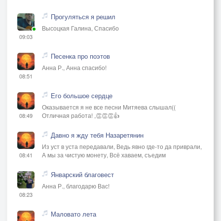
Прогуляться я решил
Высоцкая Галина, Спасибо
09:03
Песенка про поэтов
Анна Р., Анна спасибо!
08:51
Его большое сердце
Оказывается я не все песни Митяева слышал((
Отличная работа! ,👏👏👏👍
08:49
Давно я жду тебя Назаретянин
Из уст в уста передавали, Ведь явно где-то да приврали,
А мы за чистую монету, Всё хаваем, съедим
08:41
Январский благовест
Анна Р., благодарю Вас!
08:23
Маловато лета