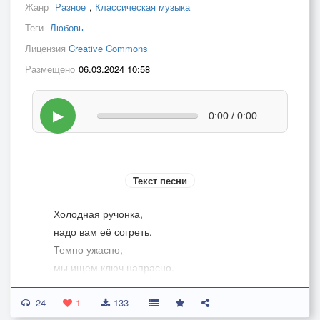
Жанр
Разное
,
Классическая музыка
Теги
Любовь
Лицензия
Creative Commons
Размещено
06.03.2024 10:58
▶
0:00 / 0:00
Текст песни
Холодная ручонка,
надо вам её согреть.
Темно ужасно,
мы ищем ключ напрасно.
Ещё немножко, и взглянет к нам в окошко
24
луна-красавица, нас обласкает
1
133