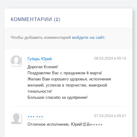
и я восторга полон,
все мечты, все богатства
теперь для меня — лишь вы!
КОММЕНТАРИИ (2)
Я так вам благодарен.
Одно осеняет мне вежды:
Чтобы добавить комментарий
войдите на сайт
.
луч радостной надежды!
Я открыл вам всю душу
двумя словами.
08.03.2024 в 09:15
Губарь Юрий
Расскажите мне, кто вы,
Дорогая Ксения!
я вас молю!
Поздравляю Вас с праздником 8 марта!
Желаю Вам хорошего здоровья, исполнения
желаний, успехов в творчестве, мажорной
тональности!
https://pesni.guru
Большое спасибо за одобрение!
07.03.2024 в 09:21
+++ +++
Отличное исполнение, Юрий!👏👍+++++