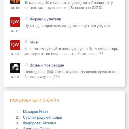
То жара под 30 с лишним, то дождями всё заливает, у
нас вот такое жуткое лето ) За песню+++👏👏👏
08:18
Журавли улетели
Ну ты здесь прям вжился ..даже слезу твою увидела...
07:17
Mike
Коля, хотела уже уйти навсегда, тут ты😜.. А если авторы
уже слушать не могут ширпотребных певиц!! ??
07:06
Возьми мое сердце
Неожиданно 😄😁 Светк, врушка, с кузнецом пришла же...
Зачем нам кузнец? 🤭
07:03
ПОЛЬЗОВАТЕЛИ ОНЛАЙН
Макаров Иван
Сталинградский Саша
Фёдорова Наталья
Алимова Саша