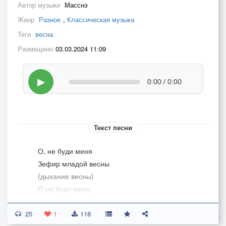
Автор музыки
Масснэ
Жанр
Разное
,
Классическая музыка
Теги
весна
Размещено
03.03.2024 11:09
▶
0:00 / 0:00
Текст песни
О, не буди меня
Зефир младой весны
(дыхание весны)
О не буди меня,
Навевая мне
25
Страсть и грёзы
1
118