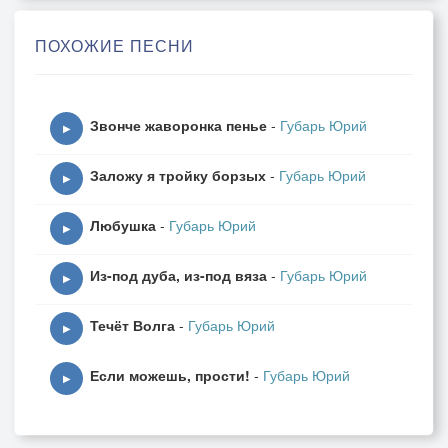
Но, увы, пройдут счастья дни
Их заменят нам скорбь и слёзы
ПОХОЖИЕ ПЕСНИ
О не буди меня,
Зефир младой весны
Звонче жаворонка пенье
-
Губарь Юрий
И вот в долину к вам
▶
Певец другой придёт
Заложу я тройку борзых
-
Губарь Юрий
Моей минувшей славы и значенья
▶
Он уж там не найдёт
Любушка
-
Губарь Юрий
Обо мне он вздохнёт
▶
Вспомнит жизни несчастья мои
Из-под дуба, из-под вяза
-
Губарь Юрий
И мученья
▶
Увы
Течёт Волга
-
Губарь Юрий
О не буди меня,
▶
Зефир младой весны
Если можешь, прости!
-
Губарь Юрий
▶