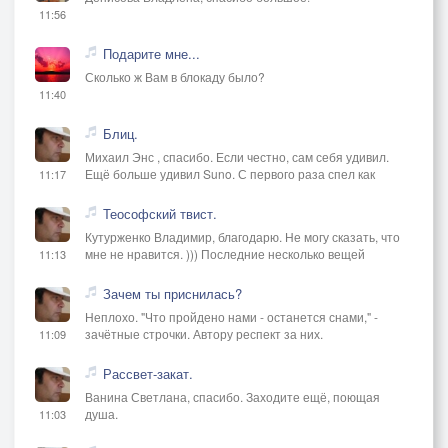
11:56
Подарите мне...
Сколько ж Вам в блокаду было?
11:40
Блиц.
Михаил Энс , спасибо. Если честно, сам себя удивил.
Ещё больше удивил Suno. С первого раза спел как
11:17
Теософский твист.
Кутурженко Владимир, благодарю. Не могу сказать, что
мне не нравится. ))) Последние несколько вещей
11:13
Зачем ты приснилась?
Неплохо. "Что пройдено нами - останется снами," -
зачётные строчки. Автору респект за них.
11:09
Рассвет-закат.
Ванина Светлана, спасибо. Заходите ещё, поющая
душа.
11:03