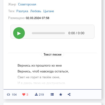
Жанр
Соавторская
Теги
Разлука
Любовь
Цыгане
Размещено
02.03.2024 07:58
▶
0:00 / 0:00
Текст песни
Вернись из прошлого ко мне
Вернись, чтоб навсегда остаться,
Свет не горит в твоём окне,
И в дверь твою не достучаться.
Проходят месяцы и дни
104
То солнце светит, то ненастье,
3
219
Ты сладкий сон, ты явь моя...