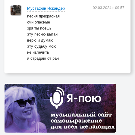
02.03.2024 в 09:57
Мустафин Искандер
песня прекрасная
очи опасные
зря ты поешь
эту песню цыган
верю и думаю
эту судьбу мою
не излечить
я страдаю от ран