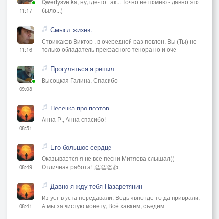
Qwertysvetka, ну, где-то так... Точно не помню - давно это
было...)
11:17
Смысл жизни.
Стрижаков Виктор , в очередной раз поклон. Вы (Ты) не
только обладатель прекрасного тенора но и оче
11:16
Прогуляться я решил
Высоцкая Галина, Спасибо
09:03
Песенка про поэтов
Анна Р., Анна спасибо!
08:51
Его большое сердце
Оказывается я не все песни Митяева слышал((
Отличная работа! ,👏👏👏👍
08:49
Давно я жду тебя Назаретянин
Из уст в уста передавали, Ведь явно где-то да приврали,
А мы за чистую монету, Всё хаваем, съедим
08:41