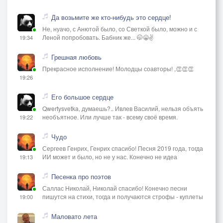
Да возьмите же кто-нибудь это сердце!
Не, нуачо, с Анютой было, со Светкой было, можно и с
Леной попробовать. Бабник же... 🤭😁✌️
19:34
Грешная любовь
Прекрасное исполнение! Молодцы соавторы! ,👏👏👏
19:26
Его большое сердце
Qwertysvetka, думаешь?.. Ивлев Василий, нельзя объять
необъятное. Или лучше так - всему своё время.
19:22
Чудо
Сергеев Генрих, Генрих спасибо! Песня 2019 года, тогда
ИИ может и было, но не у нас. Конечно не идеа
19:13
Песенка про поэтов
Саллас Николай, Николай спасибо! Конечно песни
пишутся на стихи, тогда и получаются строфы - куплеты
19:00
Маловато лета