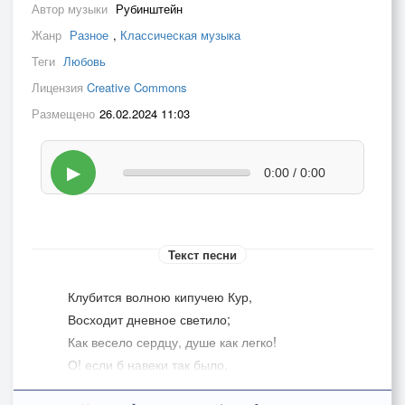
Автор музыки
Рубинштейн
Жанр
Разное
,
Классическая музыка
Теги
Любовь
Лицензия
Creative Commons
Размещено
26.02.2024 11:03
▶
0:00 / 0:00
Текст песни
Клубится волною кипучею Кур,
Восходит дневное светило;
Как весело сердцу, душе как легко!
О! если б навеки так было,
О! если б навеки так было!..