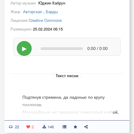
Автор музыки
Юджин Кабрун
Жанр
Авторская
,
Барды
Лицензия
Creative Commons
Размещено
25.02.2024 06:15
▶
0:00 / 0:00
Текст песни
Подтянув стремена, да ладонью по крупу
похлопав,
Молодой(еще нет двадцати) синеглазый ковбой,
Навестить собирался в Техасе семью хлеборобов,
22
Обручился с их дочкой парнишка последней
2
146