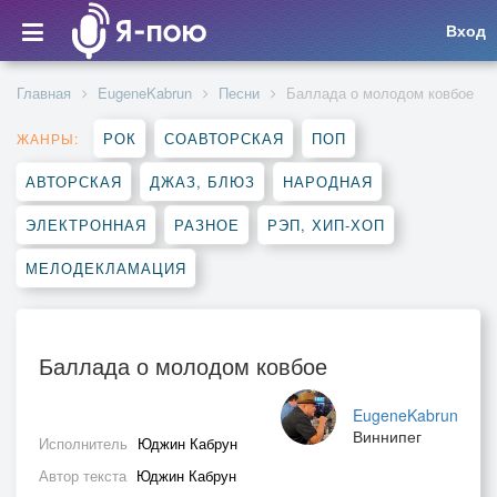
Вход
Главная
EugeneKabrun
Песни
Баллада о молодом ковбое
РОК
СОАВТОРСКАЯ
ПОП
ЖАНРЫ:
АВТОРСКАЯ
ДЖАЗ, БЛЮЗ
НАРОДНАЯ
ЭЛЕКТРОННАЯ
РАЗНОЕ
РЭП, ХИП-ХОП
МЕЛОДЕКЛАМАЦИЯ
Баллада о молодом ковбое
EugeneKabrun
Виннипег
Исполнитель
Юджин Кабрун
Автор текста
Юджин Кабрун