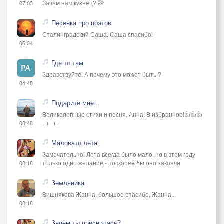
Зачем нам кузнец? 🤭
07:03
Волк один осмелел,
Стал коня догонять.
Песенка про поэтов
-
Сталинградский Саша, Саша спасибо!
Примостился хитрец,
06:04
Чтоб под брюхо нырнуть,
Где то там
Но не прост жеребец,
Здравствуйте. А почему это может быть ?
Изловчился лягнуть,
04:40
-
Подарите мне...
Волк от боли завыл,
Великолепные стихи и песня, Анна! В избранное!👍👍👍
Хвост поджал промеж ног,
+++++
00:48
Про погоню забыл,
И упал на песок.
Маловато лета
-
Замечательно! Лета всегда было мало, но в этом году
только одно желание - поскорее бы оно закончи
00:18
Стая клином сошлась,
Пыль поднЯлась столбом,
Земляника
Тут ковбой матерясь,
Вишнякова Жанна, большое спасибо, Жанна..
00:18
Стал работать хлыстом.
-
Зачем ты приснилась?