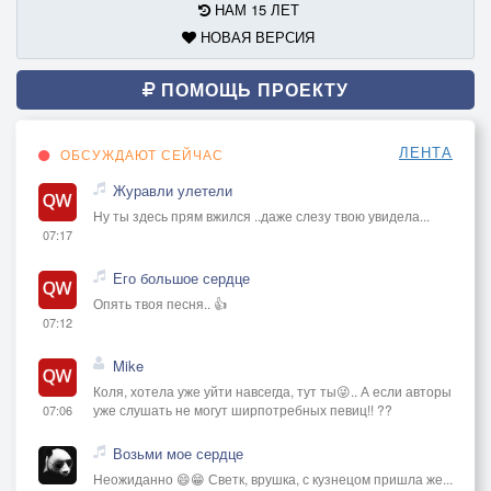
-
НАМ 15 ЛЕТ
Он вскочил на коня,
НОВАЯ ВЕРСИЯ
Жеребец на дыбы,
ПОМОЩЬ ПРОЕКТУ
-"Не возьмете меня!",
-закричал с высоты,
-
ЛЕНТА
ОБСУЖДАЮТ СЕЙЧАС
Рявкнул псу: -"Догоняй!",
Журавли улетели
Шпоры в ребра коню,
Ну ты здесь прям вжился ..даже слезу твою увидела...
-"Вороной, выручай,
07:17
Христом Богом молю!"
Его большое сердце
-
Опять твоя песня.. 👍
Вороной полетел,
07:12
Пес за ним по пятам,
Выстрел вновь прогремел,
Mike
По голодным волкам,
Коля, хотела уже уйти навсегда, тут ты😜.. А если авторы
уже слушать не могут ширпотребных певиц!! ??
07:06
-
Горизонт розовел,
Возьми мое сердце
А людей не видать,
Неожиданно 😄😁 Светк, врушка, с кузнецом пришла же...