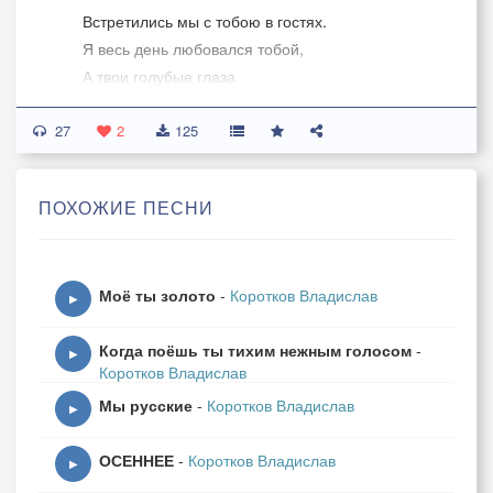
Встретились мы с тобою в гостях.
Я весь день любовался тобой,
А твои голубые глаза
Мой нарушили прежний покой.
27
2
125
Припев:
За твои голубые глаза
ПОХОЖИЕ ПЕСНИ
Я шампанским наполню бокал.
Мы шампанское выпьем до дна -
За твои голубые глаза.
Моё ты золото
-
Коротков Владислав
▶
Я тебя пригласил танцевать,
Когда поёшь ты тихим нежным голосом
-
Нежно обнял за плечи рукой.
▶
Коротков Владислав
Посмотрел в голубые глаза -
Мы русские
-
Коротков Владислав
Понял я, что танцую с судьбой.
▶
ОСЕННЕЕ
-
Коротков Владислав
Припев:
▶
За твои голубые глаза