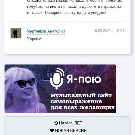
О каких только глазах не писали, черные, зеленые,
голубые, но никто не писал о душе, что отражается
И скажу, что тебя я люблю.
в глазах. Наверное вы эту душу и увидели.
Припев:
Вновь шампанским наполню бокал
16.02.2024 в 15:01
Чертенков Анатолий
И шампанское выпьем с тобой
Хорошо!
Мы за губы твои и глаза
И за нашу с тобою любовь.
НАМ 15 ЛЕТ
НОВАЯ ВЕРСИЯ