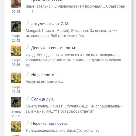
Замечательно!.. С удовольствием послушал... Соавторам
+++!
00:45
Закулисье ...ст.7.12
Mangust. Привет, Мария). Я коротко. За песню, стихи,
исполнение + Всё как в жизни. Ум
вчера
23:42
Девочка в синем платье
Фундамент-дворовая песня со всеми вытекающими в
хорошем смысле,какие бы аранжи не делались основа
вчера
23:36
ос
На рассвете
Задумка получилась+
вчера
23:25
Солнца луч.
Qwertysvetka. Привет, ,, хулиганка,,)). Ты спрашиваешь -
зачем мне, ИИ..?? Постараюсь ответит
вчера
23:22
Песенка про поэтов
Ну Ваще,шедеврально Вася:-)!Улыбнул!+9
вчера