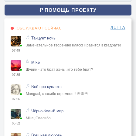
ПОМОЩЬ ПРОЕКТУ
ЛЕНТА
ОБСУЖДАЮТ СЕЙЧАС
Танцует ночь
Замечательное творение! Класс! Нравится в квадрате!
07:49
Mike
Шурин - это брат жены, кто тебе брат?
07:35
Всё про куплеты
Mangust, спасибо огромное!!! 🌸🌸🌸
07:26
Чёрно-белый мир
Mike, Спасибо
05:52
Грешная любовь