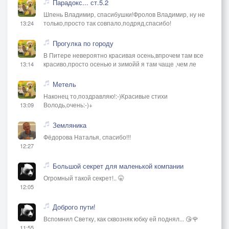
Парадокс... ст.5.2
Шпень Владимир, спасибушки!Фролов Владимир, ну не
только,просто так совпало,подряд,спасибо!
13:24
Прогулка по городу
В Питере невероятно красивая осень,впрочем там все
красиво,просто осенью и зимойй я там чаще ,чем ле
13:14
Метель
Наконец то,поздравляю!:-)Красивые стихи
Володь,очень:-)+
13:09
Земляника
Фёдорова Наталья, спасибо!!!
12:27
Большой секрет для маленькой компании
Огромный такой секрет!.. 🤫
12:05
Доброго пути!
Вспомнил Светку, как сквозняк юбку ей поднял... 😘🌹
11:55