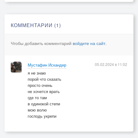
Я не знаю слово пресса,
Мне знакомо слово пресс.
КОММЕНТАРИИ (1)
Для меня ты как принцесса,
Для тебя я словно стресс.
Чтобы добавить комментарий
войдите на сайт
.
Я ловлю себя на мысли,
Всё как надо, всё не так.
05.02.2024 в 11:02
Мустафин Искандер
То мне сладко, то мне кисло,
я не знаю
То я умный, то чудак.
порой что сказать
просто очень
Я не знаю слово степень,
не хочется врать
где то там
Мне знакомо слово степь.
в одинокой степи
Из окна вид как нелепость,
мою волю
Ну а родина как цепь.
господь укрепи