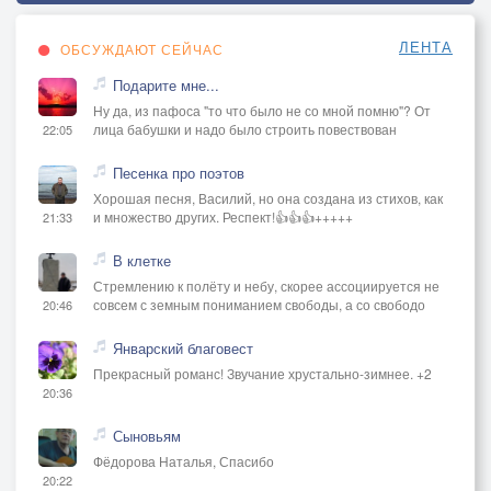
ЛЕНТА
ОБСУЖДАЮТ СЕЙЧАС
Подарите мне...
Ну да, из пафоса "то что было не со мной помню"? От
лица бабушки и надо было строить повествован
22:05
Песенка про поэтов
Хорошая песня, Василий, но она создана из стихов, как
и множество других. Респект!👍👍👍+++++
21:33
В клетке
Стремлению к полёту и небу, скорее ассоциируется не
совсем с земным пониманием свободы, а со свободо
20:46
Январский благовест
Прекрасный романс! Звучание хрустально-зимнее. +2
20:36
Сыновьям
Фёдорова Наталья, Спасибо
20:22