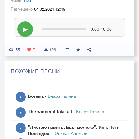
Размещено
04.02.2024 12:49
▶
0:00 / 0:00
55
7
126
ПОХОЖИЕ ПЕСНИ
Богема
-
Бларэ Галина
▶
The winner it take all
-
Бларэ Галина
▶
"Листаю память. Был моложе". Исп. Петя
▶
Попендос.
-
Осидак Алексей