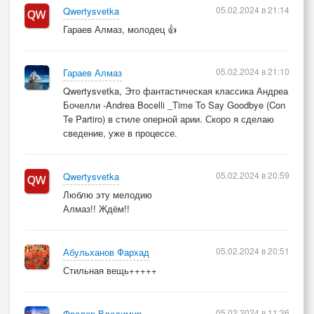
05.02.2024 в 21:14
Qwertysvetka
Гараев Алмаз, молодец 👍
05.02.2024 в 21:10
Гараев Алмаз
Qwertysvetka, Это фантастическая классика Андреа
Бочелли -Andrea Bocelli _Time To Say Goodbye (Con
Te Partiro) в стиле оперной арии. Скоро я сделаю
сведение, уже в процессе.
05.02.2024 в 20:59
Qwertysvetka
Люблю эту мелодию
Алмаз!! Ждём!!
05.02.2024 в 20:51
Абульханов Фархад
Стильная вещь+++++
05.02.2024 в 11:36
Фролов Владимир