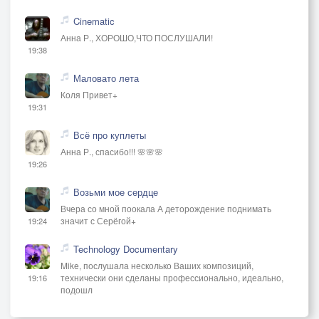
Cinematic
Анна Р., ХОРОШО,ЧТО ПОСЛУШАЛИ!
19:38
Маловато лета
Коля Привет+
19:31
Всё про куплеты
Анна Р., спасибо!!! 🌸🌸🌸
19:26
Возьми мое сердце
Вчера со мной поокала А деторождение поднимать
значит с Серёгой+
19:24
Technology Documentary
Mike, послушала несколько Ваших композиций,
технически они сделаны профессионально, идеально,
19:16
подошл