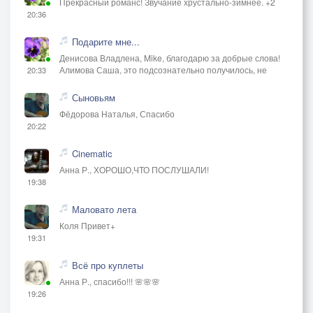
Прекрасный романс! Звучание хрустально-зимнее. +2
20:36
Подарите мне...
Денисова Владлена, Mike, благодарю за добрые слова!
Алимова Саша, это подсознательно получилось, не
20:33
Сыновьям
Фёдорова Наталья, Спасибо
20:22
Cinematic
Анна Р., ХОРОШО,ЧТО ПОСЛУШАЛИ!
19:38
Маловато лета
Коля Привет+
19:31
Всё про куплеты
Анна Р., спасибо!!! 🌸🌸🌸
19:26