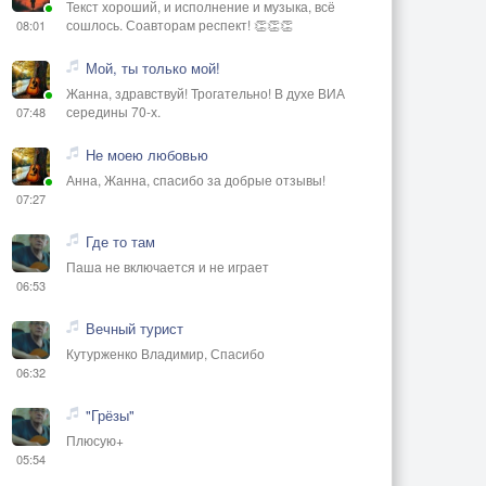
Текст хороший, и исполнение и музыка, всё
сошлось. Соавторам респект! 👏👏👏
08:01
Мой, ты только мой!
Жанна, здравствуй! Трогательно! В духе ВИА
середины 70-х.
07:48
Не моею любовью
Анна, Жанна, спасибо за добрые отзывы!
07:27
Где то там
Паша не включается и не играет
06:53
Вечный турист
Кутурженко Владимир, Спасибо
06:32
"Грёзы"
Плюсую+
05:54