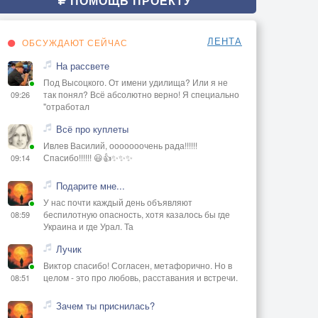
ПОМОЩЬ ПРОЕКТУ
ЛЕНТА
ОБСУЖДАЮТ СЕЙЧАС
На рассвете
Под Высоцкого. От имени удилища? Или я не
так понял? Всё абсолютно верно! Я специально
09:26
"отработал
Всё про куплеты
Ивлев Василий, ооооооочень рада!!!!!!
Спасибо!!!!!! 😃👍✨✨✨
09:14
Подарите мне...
У нас почти каждый день объявляют
беспилотную опасность, хотя казалось бы где
08:59
Украина и где Урал. Та
Лучик
Виктор спасибо! Согласен, метафорично. Но в
целом - это про любовь, расставания и встречи.
08:51
Зачем ты приснилась?