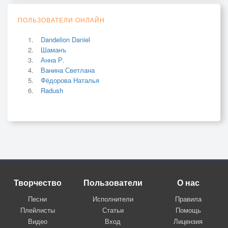
ПОЛЬЗОВАТЕЛИ ОНЛАЙН
Dandelion Daniel
Шаманъ
Анна Р.
Ванина Светлана
Фёдорова Наталья
Radush
Творчество
Пользователи
О нас
Песни
Исполнители
Правила
Плейлисты
Статьи
Помощь
Видео
Вход
Лицензия