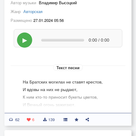
Автор музыки
Владимир Высоцкий
Жанр
Авторская
Размещено
27.01.2024 05:56
▶
0:00 / 0:00
Текст песни
На Братских могилах не ставят крестов,
И вдовы на них не рыдают,
К ним кто-то приносит букеты цветов,
И Вечный огонь зажигают.
Здесь раньше — вставала земля на дыбы,
62
А нынче — гранитные плиты.
6
139
Здесь нет ни одной персональной судьбы —
Все судьбы в единую слиты.