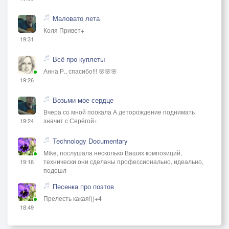
Маловато лета
Коля Привет+
19:31
Всё про куплеты
Анна Р., спасибо!!! 🌸🌸🌸
19:26
Возьми мое сердце
Вчера со мной поокала А деторождение поднимать
значит с Серёгой+
19:24
Technology Documentary
Mike, послушала несколько Ваших композиций,
технически они сделаны профессионально, идеально,
19:16
подошл
Песенка про поэтов
Прелесть какая!))+4
18:49