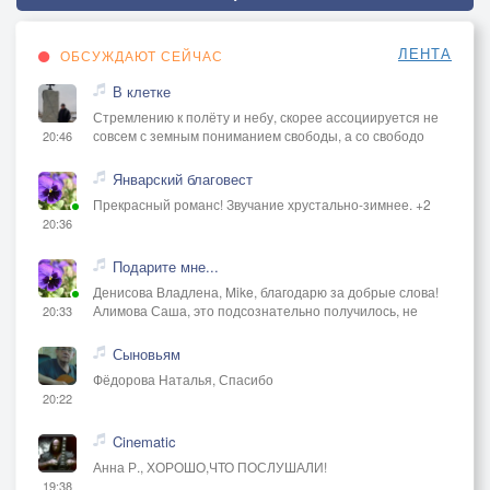
ЛЕНТА
ОБСУЖДАЮТ СЕЙЧАС
В клетке
Стремлению к полёту и небу, скорее ассоциируется не
совсем с земным пониманием свободы, а со свободо
20:46
Январский благовест
Прекрасный романс! Звучание хрустально-зимнее. +2
20:36
Подарите мне...
Денисова Владлена, Mike, благодарю за добрые слова!
Алимова Саша, это подсознательно получилось, не
20:33
Сыновьям
Фёдорова Наталья, Спасибо
20:22
Cinematic
Анна Р., ХОРОШО,ЧТО ПОСЛУШАЛИ!
19:38