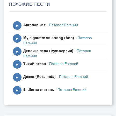
ПОХОЖИЕ ПЕСНИ
А в Вечном огне видишь вспыхнувший танк,
Горящие русские хаты,
Горящий Смоленск и горящий рейхстаг,
Ангелов нет
-
Потапов Евгений
Горящее сердце солдата.
▶
У Братских могил нет заплаканных вдов —
My cigarette so strong (Ann)
-
Потапов
Сюда ходят люди покрепче,
▶
Евгений
На Братских могилах не ставят крестов…
Девочка пела (муж.версия)
-
Потапов
Но разве от этого легче?!
▶
Евгений
Тихий океан
-
Потапов Евгений
▶
Дождь(Rozalinda)
-
Потапов Евгений
▶
5. Шагни в огонь
-
Потапов Евгений
▶