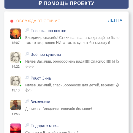
ПОМОЩЬ ПРОЕКТУ
ЛЕНТА
ОБСУЖДАЮТ СЕЙЧАС
Песенка про поэтов
Владимир спасибо! Стихи написаны когда ещё не было
такого вторжения ИИ, а так то куплет бы к месту б
15:07
Всё про куплеты
Ивлев Василий, ооооооочень рада!!!!!! Спасибо!!!!!! 😃👍
✨✨✨
14:22
Робот Зина
Ивлев Василий, спасибоооооо!!!! Для детей, верно!!!! 😃
👍✨
13:13
Земляника
Денисова Владлена, спасибо большое!
11:56
Подарите мне...
Сколько ж Вам в блокаду было?