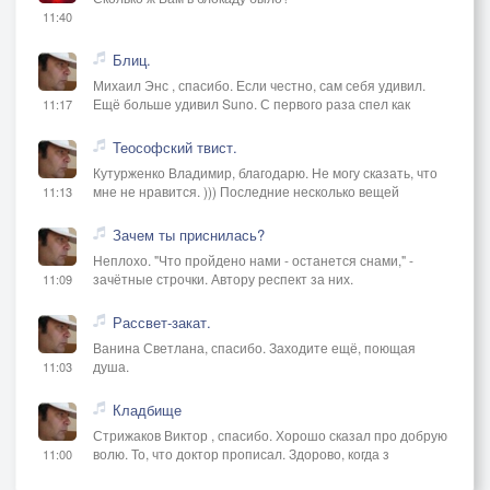
11:40
Блиц.
Михаил Энс , спасибо. Если честно, сам себя удивил.
Ещё больше удивил Suno. С первого раза спел как
11:17
Теософский твист.
Кутурженко Владимир, благодарю. Не могу сказать, что
мне не нравится. ))) Последние несколько вещей
11:13
Зачем ты приснилась?
Неплохо. "Что пройдено нами - останется снами," -
зачётные строчки. Автору респект за них.
11:09
Рассвет-закат.
Ванина Светлана, спасибо. Заходите ещё, поющая
душа.
11:03
Кладбище
Стрижаков Виктор , спасибо. Хорошо сказал про добрую
волю. То, что доктор прописал. Здорово, когда з
11:00