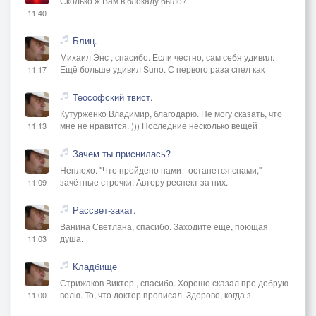
Сколько ж Вам в блокаду было?
11:40
Блиц.
Михаил Энс , спасибо. Если честно, сам себя удивил.
Ещё больше удивил Suno. С первого раза спел как
11:17
Теософский твист.
Кутурженко Владимир, благодарю. Не могу сказать, что
мне не нравится. ))) Последние несколько вещей
11:13
Зачем ты приснилась?
Неплохо. "Что пройдено нами - останется снами," -
зачётные строчки. Автору респект за них.
11:09
Рассвет-закат.
Ванина Светлана, спасибо. Заходите ещё, поющая
душа.
11:03
Кладбище
Стрижаков Виктор , спасибо. Хорошо сказал про добрую
волю. То, что доктор прописал. Здорово, когда з
11:00