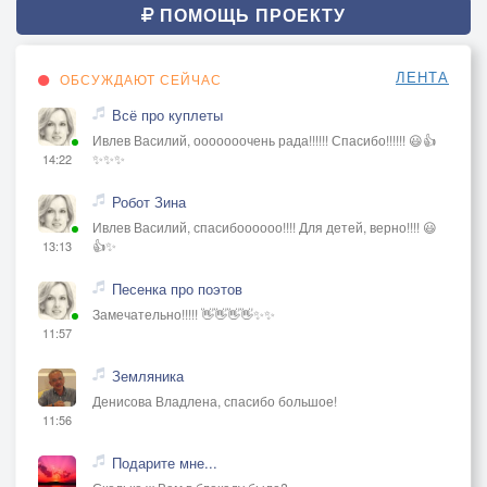
ПОМОЩЬ ПРОЕКТУ
ЛЕНТА
ОБСУЖДАЮТ СЕЙЧАС
Всё про куплеты
Ивлев Василий, ооооооочень рада!!!!!! Спасибо!!!!!! 😃👍
✨✨✨
14:22
Робот Зина
Ивлев Василий, спасибоооооо!!!! Для детей, верно!!!! 😃
👍✨
13:13
Песенка про поэтов
Замечательно!!!!! 👋👋👋👋✨✨
11:57
Земляника
Денисова Владлена, спасибо большое!
11:56
Подарите мне...