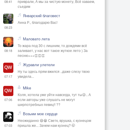
приврали, А мы за чистую монету, Всё хаваем,
08:41
съедим
Январский благовест
Анна Р., благодарю Вас!
08:23
Маловато лета
То жара под 30 с лишним, то дождями всё
заливает, у нас вот такое жуткое лето ) За
08:18
песню+++👏👏👏
Журавли улетели
Ну ты здесь прям вжился ..даже слезу твою
увидела...
07:17
Mike
Коля, хотела уже уйти навсегда, тут ты😜.. А
если авторы уже слушать не могут
07:06
ширпотребных певиц!! ??
Возьми мое сердце
Неожиданно 😄😁 Светк, врушка, с кузнецом
пришла же... Зачем нам кузнец? 🤭
07:03