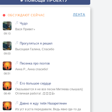
ПОМОЩЬ ПРОЕКТУ
ЛЕНТА
ОБСУЖДАЮТ СЕЙЧАС
Чудо
Вася Привет+
09:13
Прогуляться я решил
Высоцкая Галина, Спасибо
09:03
Песенка про поэтов
Анна Р., Анна спасибо!
08:51
Его большое сердце
Оказывается я не все песни Митяева слышал((
Отличная работа! ,👏👏👏👍
08:49
Давно я жду тебя Назаретянин
Из уст в уста передавали, Ведь явно где-то да