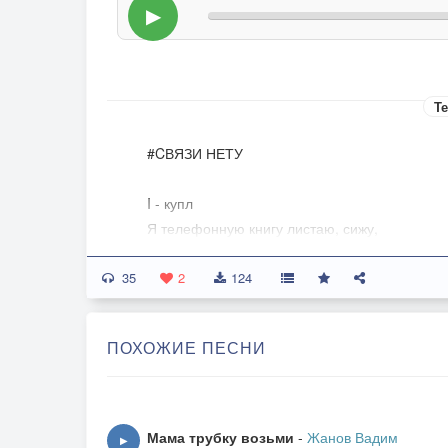
▶
Те
#CВЯЗИ НЕТУ
I - купл
Я телефонную книгу листаю, сижу,
И номер опять твой нахожу.
35
И мне так охота к тебе позвонить,
2
124
Сказать здравствуй папа, ты можешь простит
II - купл
ПОХОЖИЕ ПЕСНИ
Прости, что не смог тебя уберечь,
Прости, что не смог смысла жизни извлечь.
В момент тот когда ты от нас уходил,
Я думал на это всё хватит нам сил.
Мама трубку возьми
-
Жанов Вадим
▶