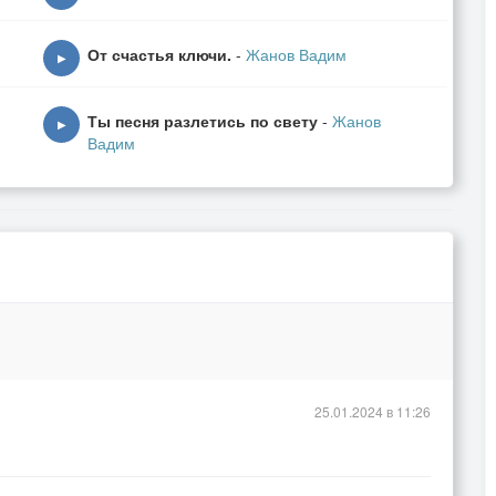
От счастья ключи.
-
Жанов Вадим
▶
Ты песня разлетись по свету
-
Жанов
▶
Вадим
, говорить, говорить.
25.01.2024 в 11:26