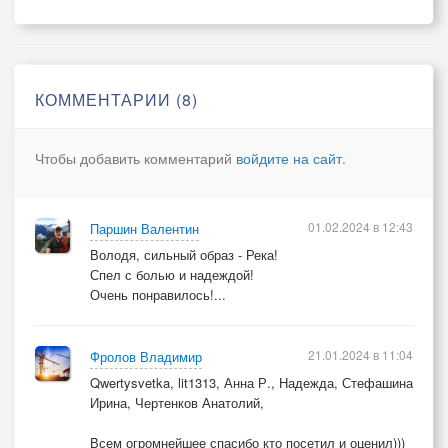
Но всё же к счастью своему, Бог свидетель, я
нырну,
Ну а там как повезёт, Бог поможет, пронесёт,
Ну а нет, значит грешил и, к счастью, Он не
КОММЕНТАРИИ (8)
подпустил»
Чтобы добавить комментарий
войдите на сайт
.
И нырнул я с головой, в омут жизни чумовой,
К счастью своему гребу, Бог со мной… пока
плыву…
01.02.2024 в 12:43
Паршин Валентин
Володя, сильный образ - Река!
Спел с болью и надеждой!
Очень понравилось!...
© Copyright: Влад Форест, 2024
21.01.2024 в 11:04
Фролов Владимир
Свидетельство о публикации №124011803496
Qwertysvetka, lit1313, Анна Р., Надежда, Стефашина
Ирина, Чертенков Анатолий,
Всем огромнейшее спасибо кто посетил и оценил)))