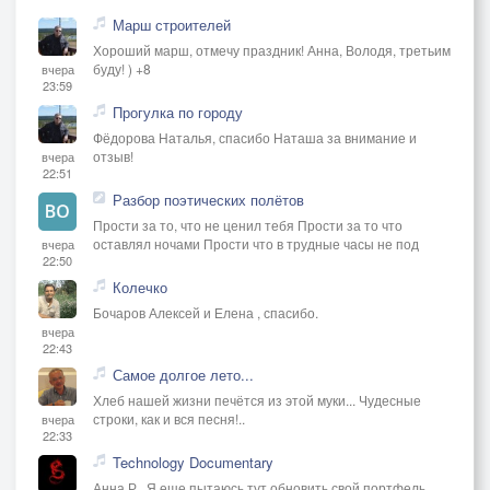
Марш строителей
Хороший марш, отмечу праздник! Анна, Володя, третьим
буду! ) +8
вчера
23:59
Прогулка по городу
Фёдорова Наталья, спасибо Наташа за внимание и
отзыв!
вчера
22:51
Разбор поэтических полётов
Прости за то, что не ценил тебя Прости за то что
оставлял ночами Прости что в трудные часы не под
вчера
22:50
Колечко
Бочаров Алексей и Елена , спасибо.
вчера
22:43
Самое долгое лето...
Хлеб нашей жизни печётся из этой муки... Чудесные
строки, как и вся песня!..
вчера
22:33
Technology Documentary
Анна Р., Я еще пытаюсь тут обновить свой портфель,