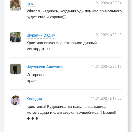
11.01.2024 в 23:04
Kris.I
Viktor V, надеюсь, когда-нибудь помимо прикольного
будет ещё и хорошо)))
11.01.2024 в 20:49
Шурыгин Вадим
Кристина-искусница сотворила дивный
миокард))+++
11.01.2024 в 20:16
Чертенков Анатолий
Интересно...
Браво!
11.01.2024 в 17:55
Клавдия
Кристинка! Кудесница ты наша- вязальщица-
мотальщица и фантазёрка -волшебница!!! Браво!!!
☻☻☻