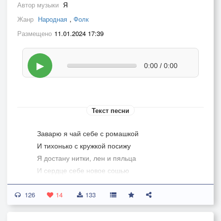
Автор музыки
Я
Жанр
Народная
,
Фолк
Размещено
11.01.2024 17:39
▶
0:00 / 0:00
Текст песни
Заварю я чай себе с ромашкой
И тихонько с кружкой посижу
Я достану нитки, лен и пяльца
И сердце себе новое сошью
126
И украшу листьями цветами
14
133
Вышивая на нем рыжую лису
Наполняя сушеными плодами