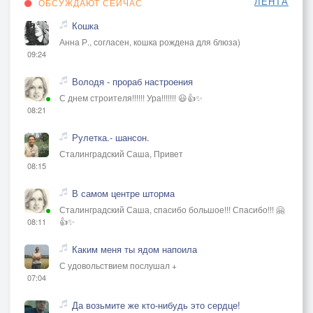
ЛЕНТА
ОБСУЖДАЮТ СЕЙЧАС
Кошка
Анна Р., согласен, кошка рождена для блюза)
09:24
Володя - прораб настроения
С днем строителя!!!!!! Ура!!!!!!! 😃👍✨
08:21
Рулетка.- шансон.
Сталинградский Саша, Привет
08:15
В самом центре шторма
Сталинградский Саша, спасибо большое!!! Спасибо!!! 🤗
👍✨
08:11
Каким меня ты ядом напоила
С удовольствием послушал +
07:04
Да возьмите же кто-нибудь это сердце!