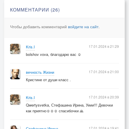
Дам заряд в тысячу ампер
КОММЕНТАРИИ (26)
И засуну новое сердечко
Между реберных доспех
Чтобы добавить комментарий
войдите на сайт
.
И вдохну я ветер полной грудью
Разовьется сердце новое во мне
17.01.2024 в 21:29
Kris.I
Разлетится красотой и чудом
bolshov vova, благодарю вас ☺️
Травами, плодами, мулине
17.01.2024 в 21:00
вечность Жизни
Кристине от души класс .
17.01.2024 в 20:39
Kris.I
Qwertysvetka, Стефашина Ирина, Уиии!!! Девочки
как приятно☺️☺️☺️ спасибочки 🙏
17.01.2024 в 19:41
Стефашина Ирина