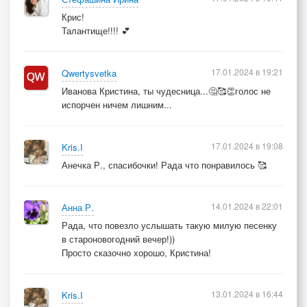
Крис!
Талантище!!!! 💕
17.01.2024 в 19:21
Qwertysvetka
Иванова Кристина, ты чудесница...🤔🥰👏голос не
испорчен ничем лишним...
17.01.2024 в 19:08
Kris.I
Анечка Р., спасибочки! Рада что понравилось 🥰
14.01.2024 в 22:01
Анна Р.
Рада, что повезло услышать такую милую песенку
в староновогодний вечер!))
Просто сказочно хорошо, Кристина!
13.01.2024 в 16:44
Kris.I