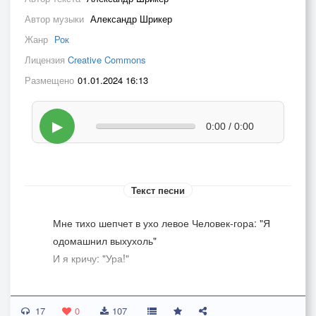
Автор музыки
Александр Шрикер
Жанр
Рок
Лицензия
Creative Commons
Размещено
01.01.2024 16:13
▶
0:00 / 0:00
Текст песни
Мне тихо шепчет в ухо левое Человек-гора: "Я
одомашнил выхухоль"
И я кричу: "Ура!"
С рождения все вносятся в списки
17
И следуют схеме, которую дают
0
107