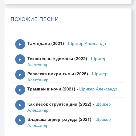
Проторена дорога шаблонной жизни
Из пункта до пункта все тот же маршрут
ПОХОЖИЕ ПЕСНИ
"Разумный человек не нужен
Он должен быть послушен"
Там вдали (2021)
-
Шрикер Александр
▶
Каждый человек - дополнительный налог,
Техногенные демоны (2022)
-
Шрикер
дополнительный доход, ага
▶
Александр
Первобытное сознание требует еды, требует
Рассекая вихри тьмы (2025)
-
Шрикер
воды, хэй!!!
▶
Александр
Трамвай в ночи (2021)
-
Шрикер Александр
О, блаженный нонконформизм
▶
Оу, блаженный нонконформизм
Как песок струятся дни (2022)
-
Шрикер
О, блаженный нонконформизм
▶
Александр
Оу, блаженный нонконформизм
Владыка андерграунда (2021)
-
Шрикер
▶
Александр
СМИ манипулирует нагло поведением
Кругом оболваненные зомби