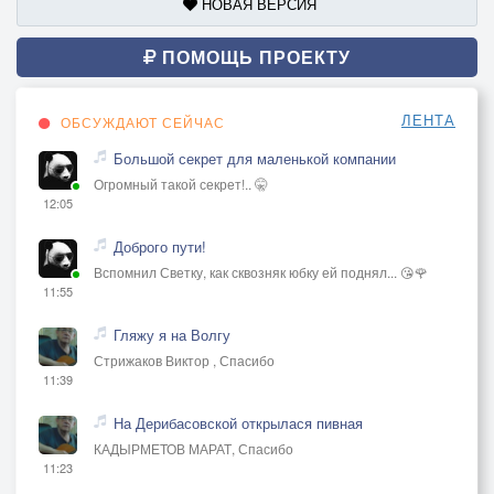
НОВАЯ ВЕРСИЯ
Кругом оболваненные зомби
Обожрались в клубе, сплясали на ютубе
ПОМОЩЬ ПРОЕКТУ
Кругом оболваненные зомби
Дело провернули, в кредитах утонули
ЛЕНТА
ОБСУЖДАЮТ СЕЙЧАС
Кругом оболваненные зомби... Зомби... ЗОМБИ!!!!!
Большой секрет для маленькой компании
Огромный такой секрет!.. 🤫
И напоследок... три, два, один!!!
12:05
Надо всем понравиться (и надо угодить), да-да-
Доброго пути!
да-да-да
Вспомнил Светку, как сквозняк юбку ей поднял... 😘🌹
11:55
Надо всем понравиться (и надо угодить), да-да-
да-да-да
Гляжу я на Волгу
Надо всем понравиться (и надо угодить), да-да-
Стрижаков Виктор , Спасибо
11:39
да-да-да
Надо всем понравиться (и надо угодить), да-да-
На Дерибасовской открылася пивная
да-да-да
КАДЫРМЕТОВ МАРАТ, Спасибо
11:23
(А. Шрикер... 18.02.2017)