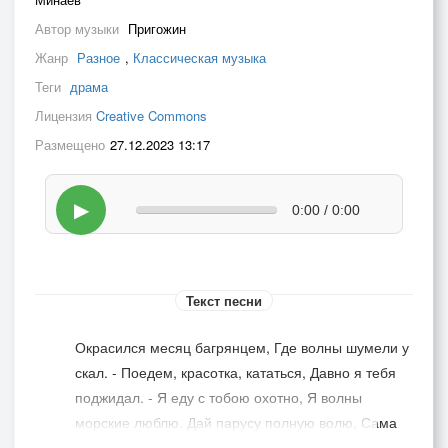
Автор музыки
Пригожин
Жанр
Разное
,
Классическая музыка
Теги
драма
Лицензия
Creative Commons
Размещено
27.12.2023 13:17
▶
0:00 / 0:00
Текст песни
Окрасился месяц багрянцем, Где волны шумели у
скал. - Поедем, красотка, кататься, Давно я тебя
поджидал. - Я еду с тобою охотно, Я волны
морские люблю. Дай парусу полную волю, Сама
же я сяду к рулю. - Ты правишь в открытое море,