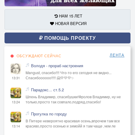
НАМ 15 ЛЕТ
НОВАЯ ВЕРСИЯ
ПОМОЩЬ ПРОЕКТУ
ЛЕНТА
ОБСУЖДАЮТ СЕЙЧАС
Володя - прораб настроения
Mangust, спасибо!!!! Что-то его сегодня не видно...
Спасибоооооо!!!!! 🤗💛💛💛✨
13:31
Парадокс... ст.5.2
Шпень Владимир, спасибушки!Фролов Владимир, ну не
только,просто так совпало,подряд,спасибо!
13:24
Прогулка по городу
В Питере невероятно красивая осень,впрочем там все
красиво,просто осенью и зимойй я там чаще ,чем ле
13:14