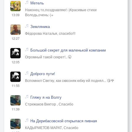
Метель
Наконец то,поздравляю!:-)Красивые стихи
Володь,очень:-)+
13:09
Земляника
Фёдорова Наталья, спасибо!!!
12:27
Большой секрет для маленькой компании
Огромный такой секрет!.. 🤫
12:05
Доброго пути!
Вспомнил Светку, как сквозняк юбку ей поднял... 😘🌹
11:55
Гляжу я на Волгу
Стрижаков Виктор , Спасибо
11:39
На Дерибасовской открылася пивная
КАДЫРМЕТОВ МАРАТ, Спасибо