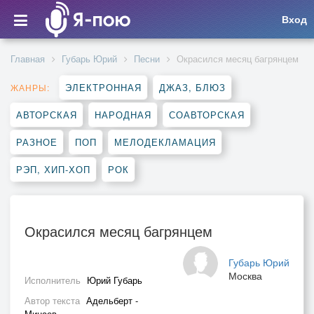
Вход
Главная
Губарь Юрий
Песни
Окрасился месяц багрянцем
ЭЛЕКТРОННАЯ
ДЖАЗ, БЛЮЗ
ЖАНРЫ:
АВТОРСКАЯ
НАРОДНАЯ
СОАВТОРСКАЯ
РАЗНОЕ
ПОП
МЕЛОДЕКЛАМАЦИЯ
РЭП, ХИП-ХОП
РОК
Окрасился месяц багрянцем
Губарь Юрий
Москва
Исполнитель
Юрий Губарь
Автор текста
Адельберт -
Минаев