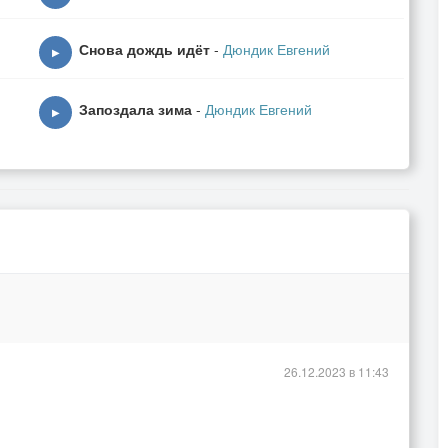
Снова дождь идёт
-
Дюндик Евгений
▶
ь.
Запоздала зима
-
Дюндик Евгений
▶
ава,
а,
26.12.2023 в 11:43
тпустить.