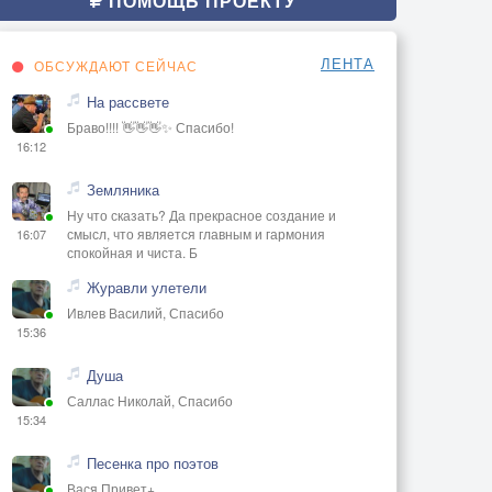
ПОМОЩЬ ПРОЕКТУ
ЛЕНТА
ОБСУЖДАЮТ СЕЙЧАС
На рассвете
Браво!!!! 👋👋👋✨ Спасибо!
16:12
Земляника
Ну что сказать? Да прекрасное создание и
смысл, что является главным и гармония
16:07
спокойная и чиста. Б
Журавли улетели
Ивлев Василий, Спасибо
15:36
Душа
Саллас Николай, Спасибо
15:34
Песенка про поэтов
Вася Привет+