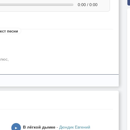
0:00 / 0:00
кст песни
плюс,
В лёгкой дымке
-
Дюндик Евгений
▶