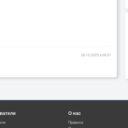
26.12.2023 в 08:57
ватели
О нас
ели
Правила