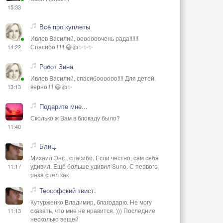
15:33
Всё про куплеты
Ивлев Василий, ооооооочень рада!!!!!!
Спасибо!!!!!! 😃👍✨✨✨
14:22
Робот Зина
Ивлев Василий, спасибоооооо!!!! Для детей,
верно!!!! 😃👍✨
13:13
Подарите мне...
Сколько ж Вам в блокаду было?
11:40
Блиц.
Михаил Энс , спасибо. Если честно, сам себя
удивил. Ещё больше удивил Suno. С первого
11:17
раза спел как
Теософский твист.
Кутурженко Владимир, благодарю. Не могу
сказать, что мне не нравится. ))) Последние
11:13
несколько вещей