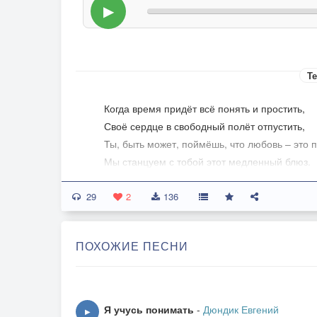
▶
Те
Когда время придёт всё понять и простить,
Своё сердце в свободный полёт отпустить,
Ты, быть может, поймёшь, что любовь – это 
Мы станцуем с тобой этот медленный блюз.
По-другому совсем ты посмотришь в глаза,
29
Пробежит по щеке от волнения слеза.
2
136
А ты скажешь: «Как глупо всё было тогда,
Ведь тебя, дорогой, я любила всегда…»
ПОХОЖИЕ ПЕСНИ
Почему и зачем мы расстались с тобой,
Просто нас разнесло полноводной рекой.
Её имя – судьба, мы как щепки с тобой,
Я учусь понимать
-
Дюндик Евгений
▶