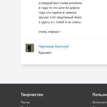
Мы станцуем с тобой этот медленный блюз.
и каждый был снова влюблен
По-другому совсем ты посмотришь в глаза,
в года те что шли по дороге
года что теряли в тревоге
И от счастья блеснёт, как росинка, слеза.
звучал этот медленный блюз
Я её осторожно губами с реснички сниму,
я здесь я с тобой я не снюсь
И за талию в танце с любовью тебя обниму.
27.10.2023
очень хорошо !
Чертенков Анатолий
Красиво!
Творчество
Пользо
Песни
Исполнит