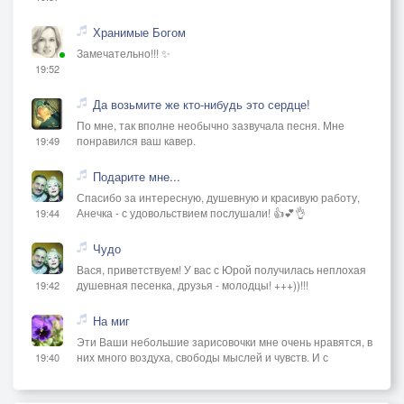
Хранимые Богом
Замечательно!!! ✨
19:52
Да возьмите же кто-нибудь это сердце!
По мне, так вполне необычно зазвучала песня. Мне
понравился ваш кавер.
19:49
Подарите мне...
Спасибо за интересную, душевную и красивую работу,
Анечка - с удовольствием послушали! 👍💕👌
19:44
Чудо
Вася, приветствуем! У вас с Юрой получилась неплохая
душевная песенка, друзья - молодцы! +++))!!!
19:42
На миг
Эти Ваши небольшие зарисовочки мне очень нравятся, в
них много воздуха, свободы мыслей и чувств. И с
19:40