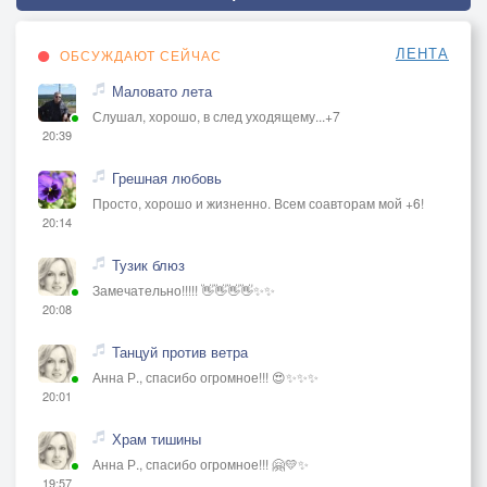
ЛЕНТА
ОБСУЖДАЮТ СЕЙЧАС
Маловато лета
Слушал, хорошо, в след уходящему...+7
20:39
Грешная любовь
Просто, хорошо и жизненно. Всем соавторам мой +6!
20:14
Тузик блюз
Замечательно!!!!! 👋👋👋👋✨✨
20:08
Танцуй против ветра
Анна Р., спасибо огромное!!! 😍✨✨✨
20:01
Храм тишины
Анна Р., спасибо огромное!!! 🤗💛✨
19:57