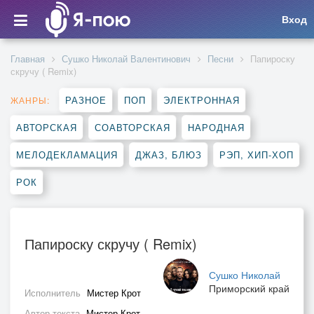
Вход
Главная
Сушко Николай Валентинович
Песни
Папироску
скручу ( Remix)
РАЗНОЕ
ПОП
ЭЛЕКТРОННАЯ
ЖАНРЫ:
АВТОРСКАЯ
СОАВТОРСКАЯ
НАРОДНАЯ
МЕЛОДЕКЛАМАЦИЯ
ДЖАЗ, БЛЮЗ
РЭП, ХИП-ХОП
РОК
Папироску скручу ( Remix)
Сушко Николай
Приморский край
Исполнитель
Мистер Крот
Автор текста
Мистер Крот