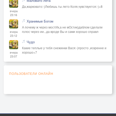
Маловато лета
Да,жарковато:-)Любишь ты лето Коля,чувствуется:-)+8
вчера
23:16
Хранимые Богом
А почему ж через мостИк,а не мОстик)даблом сделали
голос через ии...да вроде Вы и сами хорошо справл
вчера
23:12
Чудо
Какие теплые у тебя снежинки Вася:-)просто ,искренне и
хорошо+7
вчера
23:07
ПОЛЬЗОВАТЕЛИ ОНЛАЙН