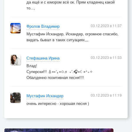
да ещё и с юмором всё ок. Прям кладенец какой
то...,
03.12.2023 в 11:37
Фролов Владимир
Мустафин Искандер, Искандер, огромное спасибо,
видать бывал в таких ситуациях,,,
03.12.2023 в 11:33
Стефашина Ирина
Влад!
Суперски!!! 🎸⋆⭒˚｡⋆✩♬ ₊˚.🎧⋆☾⋆⁺₊✧
Обалденно позитивная песня!!!!
03.12.2023 в 11:19
Мустафин Искандер
очень интересно - хорошая песня )