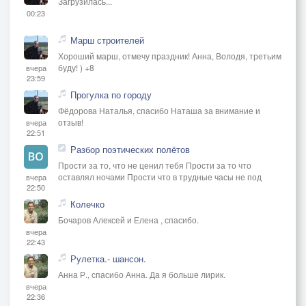
Загрузилась...
00:23
Марш строителей
Хороший марш, отмечу праздник! Анна, Володя, третьим
буду! ) +8
вчера
23:59
Прогулка по городу
Фёдорова Наталья, спасибо Наташа за внимание и
отзыв!
вчера
22:51
Разбор поэтических полётов
Прости за то, что не ценил тебя Прости за то что
оставлял ночами Прости что в трудные часы не под
вчера
22:50
Колечко
Бочаров Алексей и Елена , спасибо.
вчера
22:43
Рулетка.- шансон.
Анна Р., спасибо Анна. Да я больше лирик.
вчера
22:36