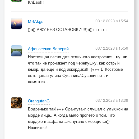
КлЁво!!!
03.12.2023 в 15:54
MBAkgs
)))))) РЖУ БЕЗ ОСТАНОВКИ!!!!)))))) +++++
03.12.2023 в 15:50
Афанасенко Валерий
Настоящая песня для отличного настроения.. ну, ни
что так не проникает под черепушку, как острый
юмор, да ещё и под аккордики!!! )+++ В Костроме
есть целая улица Сусанина\Сусаниных.. и
памятник..
03.12.2023 в 13:38
OrangutanG
Бодренько так!+++ Орангутанг слушал с улыбкой на
морде лица...А когда было пропето о том, что
мордою в асфальт...испугано сморщился))
Нравится!