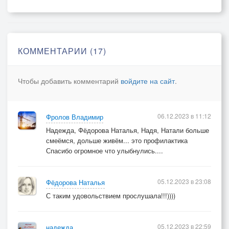
Не надо на меня ругаться… будете сами
добираться,
А школа — только пол пути, а там ещё идти,
КОММЕНТАРИИ (17)
идти…
Чтобы добавить комментарий
войдите на сайт
.
Ты издеваешься скотина? Что весело что ль
образина?
Решил со мною пошутить? Нет, я не буду тебя
06.12.2023 в 11:12
Фролов Владимир
бить,
Надежда, Фёдорова Наталья, Надя, Натали больше
Я просто щас тебя возьму и мордою в асфальт
смеёмся, дольше живём... это профилактика
воткну,
Спасибо огромное что улыбнулись....
Мужчины, вы меня простите, но похмелится не
05.12.2023 в 23:08
Фёдорова Наталья
хотите?
С таким удовольствием прослушала!!!))))
Тут пять шагов всего идти. До Космонавтов 33,
До Космонавтов 33? Мужик, минуту подожди,
05.12.2023 в 22:59
надежда