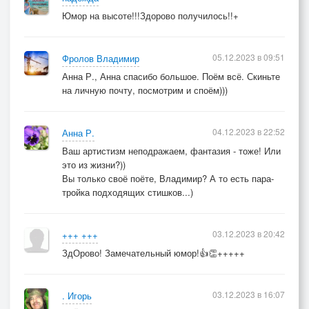
Сусанина очень хочу, предать я польскому суду…
Юмор на высоте!!!Здорово получилось!!+
05.12.2023 в 09:51
Фролов Владимир
© Copyright: Влад Форест, 2023
Анна Р., Анна спасибо большое. Поём всё. Скиньте
Свидетельство о публикации №123112505749
на личную почту, посмотрим и споём)))
04.12.2023 в 22:52
Анна Р.
Ваш артистизм неподражаем, фантазия - тоже! Или
это из жизни?))
Вы только своё поёте, Владимир? А то есть пара-
тройка подходящих стишков...)
03.12.2023 в 20:42
+++ +++
ЗдОрово! Замечательный юмор!👍👏+++++
03.12.2023 в 16:07
. Игорь