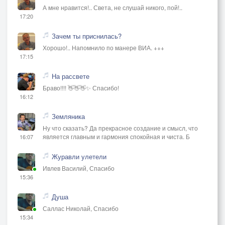
А мне нравится!.. Света, не слушай никого, пой!..
17:20
Зачем ты приснилась?
Хорошо!.. Напомнило по манере ВИА. +++
17:15
На рассвете
Браво!!!! 👋👋👋✨ Спасибо!
16:12
Земляника
Ну что сказать? Да прекрасное создание и смысл, что
является главным и гармония спокойная и чиста. Б
16:07
Журавли улетели
Ивлев Василий, Спасибо
15:36
Душа
Саллас Николай, Спасибо
15:34