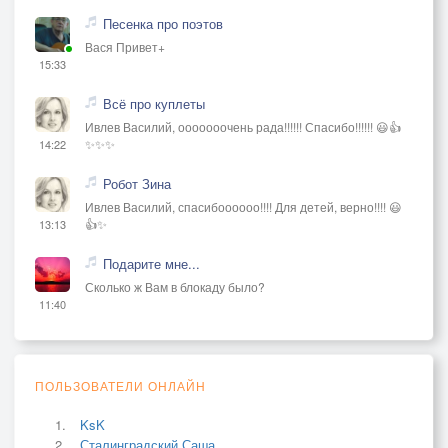
Песенка про поэтов
Вася Привет+
15:33
Всё про куплеты
Ивлев Василий, ооооооочень рада!!!!!! Спасибо!!!!!! 😃👍
✨✨✨
14:22
Робот Зина
Ивлев Василий, спасибоооооо!!!! Для детей, верно!!!! 😃
👍✨
13:13
Подарите мне...
Сколько ж Вам в блокаду было?
11:40
ПОЛЬЗОВАТЕЛИ ОНЛАЙН
KsK
Сталинградский Саша