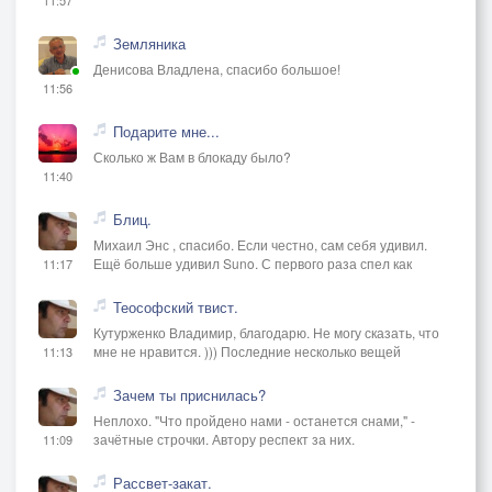
Земляника
Денисова Владлена, спасибо большое!
11:56
Подарите мне...
Сколько ж Вам в блокаду было?
11:40
Блиц.
Михаил Энс , спасибо. Если честно, сам себя удивил.
Ещё больше удивил Suno. С первого раза спел как
11:17
Теософский твист.
Кутурженко Владимир, благодарю. Не могу сказать, что
мне не нравится. ))) Последние несколько вещей
11:13
Зачем ты приснилась?
Неплохо. "Что пройдено нами - останется снами," -
зачётные строчки. Автору респект за них.
11:09
Рассвет-закат.