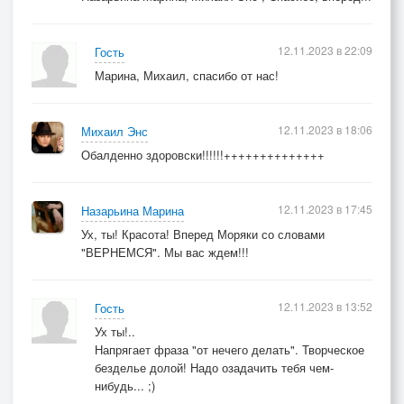
Сюжет повернулся скверно,
12.11.2023 в 22:09
Гость
И дело труба, но скоро
Марина, Михаил, спасибо от нас!
Продуем балласт в цистернах,
Под контуром их линкора.
12.11.2023 в 18:06
Михаил Энс
Ты спину, моряк, не горби -
Обалденно здоровски!!!!!!++++++++++++++
У подвига нет отсрочки.
И выкрик застрянет в горле,
12.11.2023 в 17:45
Назарьина Марина
Делясь на тире и точки.
Ух, ты! Красота! Вперед Моряки со словами
"ВЕРНЕМСЯ". Мы вас ждем!!!
12.11.2023 в 13:52
Гость
Ух ты!..
Напрягает фраза "от нечего делать". Творческое
безделье долой! Надо озадачить тебя чем-
нибудь... ;)