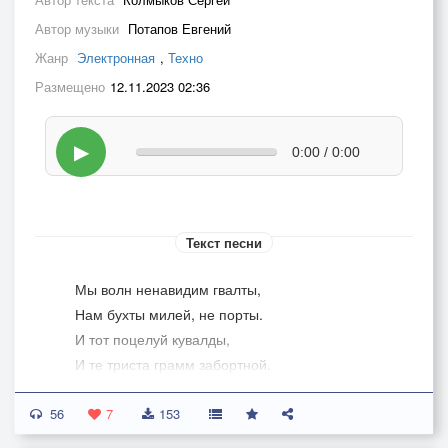
Автор музыки
Потапов Евгений
Жанр
Электронная
,
Техно
Размещено
12.11.2023 02:36
▶
0:00 / 0:00
Текст песни
Мы волн ненавидим гвалты,
Нам бухты милей, не порты.
И тот поцелуй кувалды,
И те триста грамм забортной.
56
Настала пора болтанок.
7
153
Узлов поднакиньте ходу!