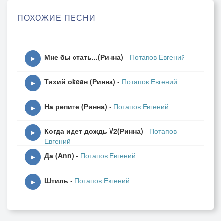
Эскадра консервных банок
ПОХОЖИЕ ПЕСНИ
Открыла на нас охоту.
Убрать перископ! - команда.
Мне бы стать...(Ринна)
-
Потапов Евгений
Уверенно, зычно, строго...
▶
Неважно какого ранга,
Тихий оkeaн (Ринна)
-
Потапов Евгений
Для нас - командир от Бога.
▶
На репите (Ринна)
-
Потапов Евгений
Робеть не привыкли сроду,
▶
И горы свернуть могли бы,
Когда идет дождь V2(Ринна)
-
Потапов
Но мигом уйдём под воду,
▶
Евгений
И будем молчать, как рыбы.
Да (Ann)
-
Потапов Евгений
▶
Штиль
-
Потапов Евгений
▶
Гудят переборки, и снова, и ныне
Во рту привкус меди и ю'хи...
Вернёмся домой мы, вернёмся живыми,