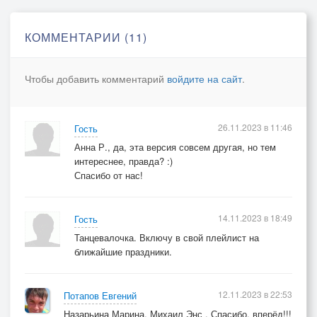
Пусть даже по дну, и на брюхе.
КОММЕНТАРИИ (11)
Трещат переборки, и снова, и присно
За цвет нашей совести бьёмся.
Чтобы добавить комментарий
войдите на сайт
.
Фантомною болью в отсеках повисло:
Вернёмся! Вернёмся. Вернёмся...
26.11.2023 в 11:46
Гость
Анна Р., да, эта версия совсем другая, но тем
интереснее, правда? :)
В фарватер никто не пустит,
Спасибо от нас!
А ноги так просят суши...
И рвёт тишину акустик,
14.11.2023 в 18:49
Гость
Пытаясь залезть к нам в души.
Танцевалочка. Включу в свой плейлист на
ближайшие праздники.
Ушла в молоко торпеда,
Глубинными бьют, в довесок.
12.11.2023 в 22:53
Но песня ещё не спета
Потапов Евгений
Потомками "щук" и "эсок"!
Назарьина Марина, Михаил Энс , Спасибо, вперёд!!!