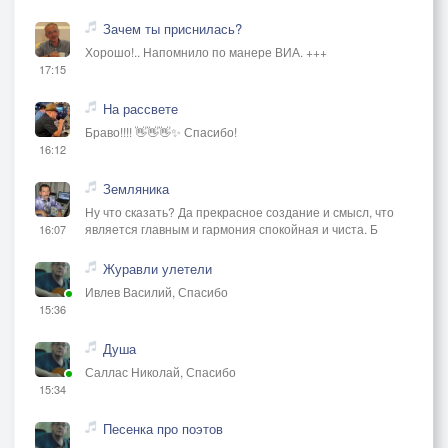
Зачем ты приснилась?
Хорошо!.. Напомнило по манере ВИА. +++
17:15
На рассвете
Браво!!!! 👋👋👋✨ Спасибо!
16:12
Земляника
Ну что сказать? Да прекрасное создание и смысл, что
является главным и гармония спокойная и чиста. Б
16:07
Журавли улетели
Ивлев Василий, Спасибо
15:36
Душа
Саллас Николай, Спасибо
15:34
Песенка про поэтов