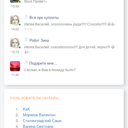
Вася Привет+
15:33
Всё про куплеты
Ивлев Василий, ооооооочень рада!!!!!! Спасибо!!!!!! 😃👍
✨✨✨
14:22
Робот Зина
Ивлев Василий, спасибоооооо!!!! Для детей, верно!!!! 😃
👍✨
13:13
Подарите мне...
Сколько ж Вам в блокаду было?
11:40
ПОЛЬЗОВАТЕЛИ ОНЛАЙН
KsK
Моряков Валентин
Сталинградский Саша
Ванина Светлана