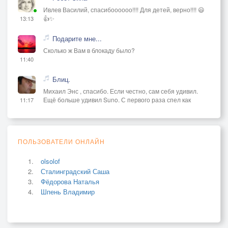
Ивлев Василий, спасибоооооо!!!! Для детей, верно!!!! 😃
👍✨
13:13
Подарите мне...
Сколько ж Вам в блокаду было?
11:40
Блиц.
Михаил Энс , спасибо. Если честно, сам себя удивил.
Ещё больше удивил Suno. С первого раза спел как
11:17
ПОЛЬЗОВАТЕЛИ ОНЛАЙН
olsolof
Сталинградский Саша
Фёдорова Наталья
Шпень Владимир