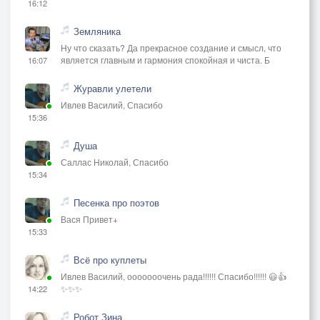
16:12
Земляника
Ну что сказать? Да прекрасное создание и смысл, что
является главным и гармония спокойная и чиста. Б
16:07
Журавли улетели
Ивлев Василий, Спасибо
15:36
Душа
Саллас Николай, Спасибо
15:34
Песенка про поэтов
Вася Привет+
15:33
Всё про куплеты
Ивлев Василий, ооооооочень рада!!!!!! Спасибо!!!!!! 😃👍
✨✨✨
14:22
Робот Зина