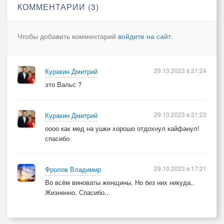
Из любви получилась драма,
КОММЕНТАРИИ (3)
Из тебя получилась стерва,
Ты хотела жить на Багамах.
Чтобы добавить комментарий
войдите на сайт
.
ПРИПЕВ: Наконец-то всё это в прошлом,
И тебя нет со мною рядом,
Быстро я забуду о пошлом,
29.10.2023 в 21:24
Куракин Дмитрий
Это в жизни моей награда.
это Вальс ?
Оказалось, всё очень просто,
Ты меня совсем не любила,
29.10.2023 в 21:23
Куракин Дмитрий
Ты жила в материальных запросах
оооо как мед на ушки хорошо отдохнул кайфанул!
спасибо
И мечтах о жизни красивой
Санкт-Петербург, 10.04.2023.
29.10.2023 в 17:21
Фролов Владимир
Во всём виноваты женщины. Но без них никуда..
Жизненно. Спасибо...