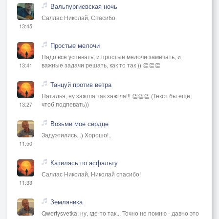
Вальпургиевская ночь
Саллас Николай, Спасибо
13:45
Простые мелочи
Надо всё успевать, и простые мелочи замечать, и
важные задачи решать, как то так )) 👏👏👏
13:41
Танцуй против ветра
Наталья, ну зажгла так зажгла!!! 👏👏👏 (Текст бы ещё,
чтоб подпевать))
13:27
Возьми мое сердце
Задуэтились...) Хорошо!..
11:50
Катилась по асфальту
Саллас Николай, Николай спасибо!
11:33
Земляника
Qwertysvetka, ну, где-то так... Точно не помню - давно это