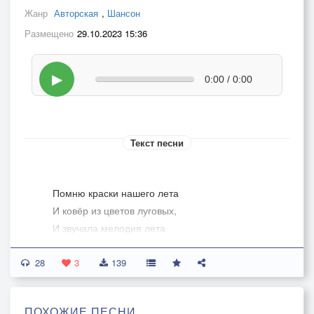
Жанр
Авторская
,
Шансон
Размещено
29.10.2023 15:36
▶
0:00 / 0:00
Текст песни
Помню краски нашего лета
И ковёр из цветов луговых,
И звучала мелодия лета
До рассвета в сердцах молодых.
28
ПРИПЕВ: Но сейчас всё осталось в прошлом,
3
139
Ты ушла и ни слова в ответ,
Оказалось всё просто и пошло,
ПОХОЖИЕ ПЕСНИ