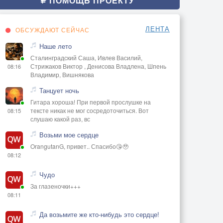
ПОМОЩЬ ПРОЕКТУ
ЛЕНТА
ОБСУЖДАЮТ СЕЙЧАС
Наше лето
Сталинградский Саша, Ивлев Василий,
Стрижаков Виктор , Денисова Владлена, Шпень
08:16
Владимир, Вишнякова
Танцует ночь
Гитара хороша! При первой прослушке на
тексте никак не мог сосредоточиться. Вот
08:15
слушаю какой раз, вс
Возьми мое сердце
OrangutanG, привет.. Спасибо😘🥹
08:12
Чудо
За глазеночки+++
08:11
Да возьмите же кто-нибудь это сердце!