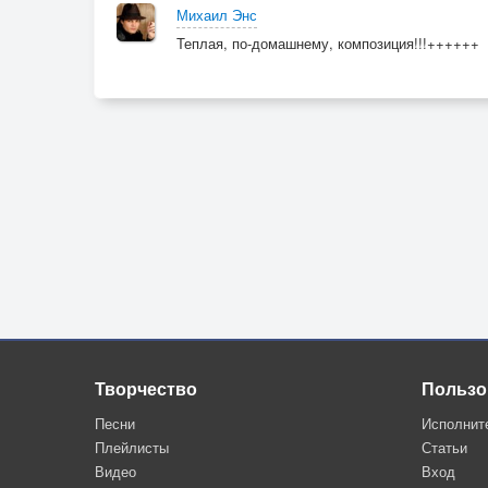
Михаил Энс
Теплая, по-домашнему, композиция!!!++++++
Творчество
Пользо
Песни
Исполнит
Плейлисты
Статьи
Видео
Вход