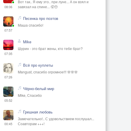
Вот так.. Я ему это.. при луне... А он взял и
завязал на спине... 🤦🥺
08:06
Песенка про поэтов
Маша спасибо!
07:57
Mike
Шурин - это брат жены, кто тебе брат?
07:35
Всё про куплеты
Mangust, спасибо огромное!!! 🌸🌸🌸
07:26
Чёрно-белый мир
Mike, Спасибо
05:52
Грешная любовь
Замечательно!.. С удовольствием послушал...
Соавторам +++!
00:45