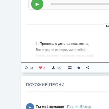
▶
Те
1. Пролетело детство незаметно,
Вот и стали взрослыми с тобой,
Стало детство праздничною меткой,
Нашей жизни взлётной полосой.
35
Лишь воспоминания о детстве
2
109
Сохранил в себе фотоальбом,
Старый двор у дома по соседству,
ПОХОЖИЕ ПЕСНИ
Мы с тобою подружились в нём.
ПРИПЕВ: Где ты ходишь, детство, счастье мо
Только память нас в детство вернёт,
Ты моё желание
-
Пронин Виктор
▶