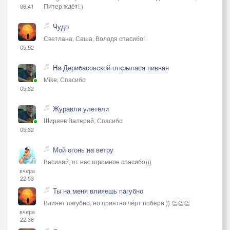
Питер ждёт! )
06:41
Чудо
Светлана, Саша, Володя спасибо!
05:52
На Дерибасовской открылася пивная
Mike, Спасибо
05:32
Журавли улетели
Ширяев Валерий, Спасибо
05:32
Мой огонь на ветру
Василий, от нас огромное спасибо)))
вчера
22:53
Ты на меня влияешь пагубно
Влияет пагубно, но приятно чёрт побери )) 👏👏👏
вчера
22:36