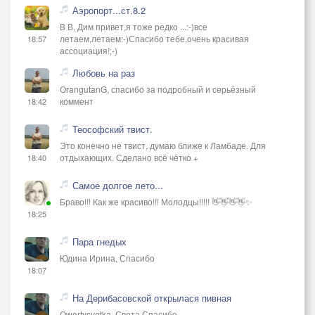
Аэропорт...ст.8.2
В В, Дим привет,я тоже редко ...:-)все
летаем,летаем:-)Спасибо тебе,очень красивая
18:57
ассоциация!;-)
Любовь на раз
OrangutanG, спасибо за подробный и серьёзный
коммент
18:42
Теософский твист.
Это конечно не твист, думаю ближе к Ламбаде. Для
отдыхающих. Сделано всё чётко +
18:40
Самое долгое лето...
Браво!!! Как же красиво!!! Молодцы!!!!! 👋👋👋👋✨
18:25
Пара гнедых
Юдина Ирина, Спасибо
18:07
На Дерибасовской открылася пивная
Qwertysvetka, Света Спасибо