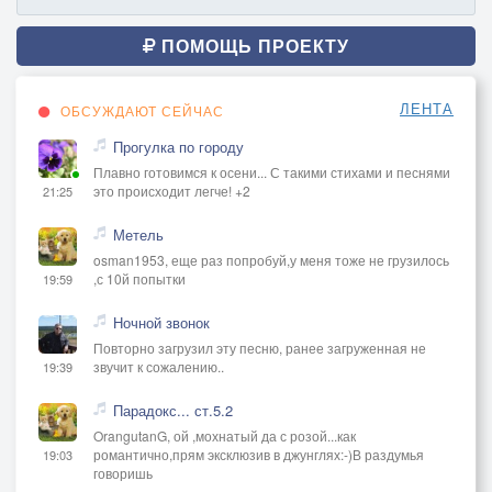
ПОМОЩЬ ПРОЕКТУ
ЛЕНТА
ОБСУЖДАЮТ СЕЙЧАС
Прогулка по городу
Плавно готовимся к осени... С такими стихами и песнями
это происходит легче! +2
21:25
Метель
osman1953, еще раз попробуй,у меня тоже не грузилось
,с 10й попытки
19:59
Ночной звонок
Повторно загрузил эту песню, ранее загруженная не
звучит к сожалению..
19:39
Парадокс... ст.5.2
OrangutanG, ой ,мохнатый да с розой...как
романтично,прям эксклюзив в джунглях:-)В раздумья
19:03
говоришь