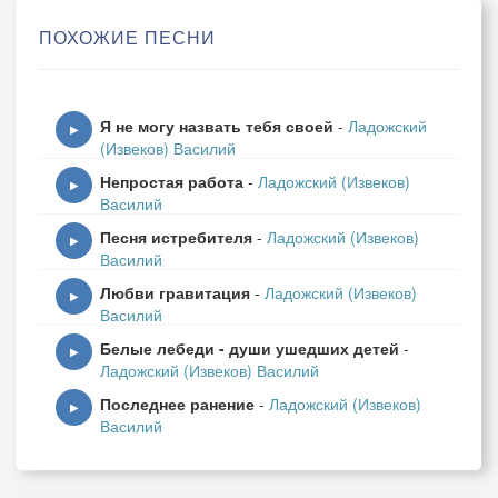
И нежный взор манит уже
ПОХОЖИЕ ПЕСНИ
В свою вселенную к Стожарам.
Как можно спать, когда струна
Я не могу назвать тебя своей
-
Ладожский
Поет в душе букет мелодий
▶
(Извеков) Василий
И яркой радуги волна
Непростая работа
-
Ладожский (Извеков)
Кружит нас вальсом в небосводе.
▶
Василий
Песня истребителя
-
Ладожский (Извеков)
Как можно спать!.. Но о строку
▶
Василий
Споткнулась мысль, сомкнулись очи...
Любви гравитация
-
Ладожский (Извеков)
А утром свежую строфу
▶
Василий
Нашел, набросанную ночью!
Белые лебеди - души ушедших детей
-
▶
Ладожский (Извеков) Василий
Как можно спать в такую ночь,
Последнее ранение
-
Ладожский (Извеков)
Когда в душе бушуют рифмы
▶
Василий
И разбивают чувства вклочь
Любви коралловые рифы.