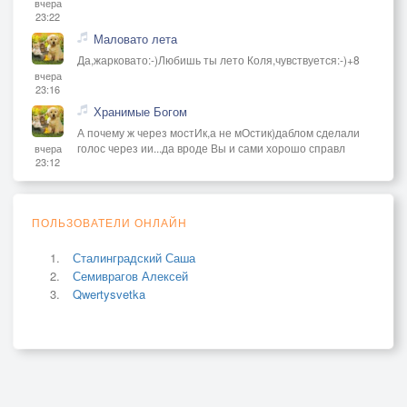
вчера
23:22
Маловато лета
Да,жарковато:-)Любишь ты лето Коля,чувствуется:-)+8
вчера
23:16
Хранимые Богом
А почему ж через мостИк,а не мОстик)даблом сделали
голос через ии...да вроде Вы и сами хорошо справл
вчера
23:12
ПОЛЬЗОВАТЕЛИ ОНЛАЙН
Сталинградский Саша
Семиврагов Алексей
Qwertysvetka