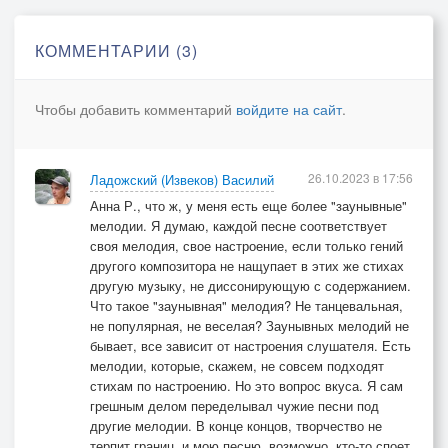
КОММЕНТАРИИ (3)
Чтобы добавить комментарий
войдите на сайт
.
26.10.2023 в 17:56
Ладожский (Извеков) Василий
Анна Р., что ж, у меня есть еще более "заунывные"
мелодии. Я думаю, каждой песне соответствует
своя мелодия, свое настроение, если только гений
другого композитора не нащупает в этих же стихах
другую музыку, не диссонирующую с содержанием.
Что такое "заунывная" мелодия? Не танцевальная,
не популярная, не веселая? Заунывных мелодий не
бывает, все зависит от настроения слушателя. Есть
мелодии, которые, скажем, не совсем подходят
стихам по настроению. Но это вопрос вкуса. Я сам
грешным делом переделывал чужие песни под
другие мелодии. В конце концов, творчество не
терпит границ, и мою песню, возможно, кто-то споет