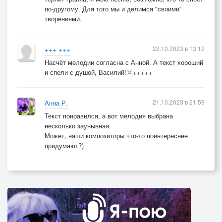
по-другому. Для того мы и делимся "своими"
творениями.
22.10.2023 в 13:12
+++ +++
Насчёт мелодии согласна с Анной. А текст хороший
и спели с душой, Василий!🌞+++++
21.10.2023 в 21:59
Анна Р.
Текст понравился, а вот мелодия выбрана
несколько заунывная.
Может, наши композиторы что-то поинтереснее
придумают?)