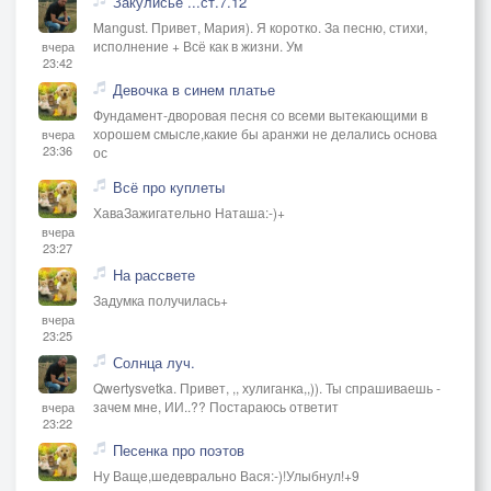
Закулисье ...ст.7.12
Mangust. Привет, Мария). Я коротко. За песню, стихи,
исполнение + Всё как в жизни. Ум
вчера
23:42
Девочка в синем платье
Фундамент-дворовая песня со всеми вытекающими в
хорошем смысле,какие бы аранжи не делались основа
вчера
23:36
ос
Всё про куплеты
ХаваЗажигательно Наташа:-)+
вчера
23:27
На рассвете
Задумка получилась+
вчера
23:25
Солнца луч.
Qwertysvetka. Привет, ,, хулиганка,,)). Ты спрашиваешь -
зачем мне, ИИ..?? Постараюсь ответит
вчера
23:22
Песенка про поэтов
Ну Ваще,шедеврально Вася:-)!Улыбнул!+9