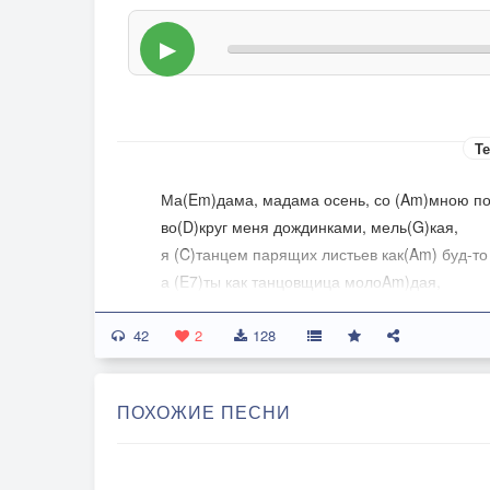
▶
Те
Ма(Em)дама, мадама осень, со (Am)мною по
во(D)круг меня дождинками, мель(G)кая,
я (C)танцем парящих листьев как(Am) буд-то
а (E7)ты как танцовщица молоAm)дая,
42
Мадама, мадама осень с накидкой, кружевно
2
128
с вихрами и крутящими дождями.
Все шрамы моей жизни пелериной той накро
ПОХОЖИЕ ПЕСНИ
рубцы судьбы чтоб лучше заживали.
ПРИПЕВ: (Em)Не растворись, пожалуйста (A