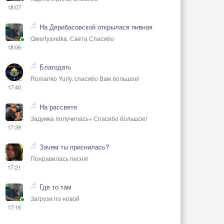
18:07
На Дерибасовской открылася пивная
Qwertysvetka, Света Спасибо
18:06
Благодать
Romanko Yuriy, спасибо Вам большое!
17:40
На рассвете
Задумка получилась+ Спасибо большое!
17:39
Зачем ты приснилась?
Понравилась песня!
17:21
Где то там
Загрузи по новой
17:16