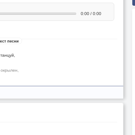
0:00 / 0:00
кст песни
танцуй,
 окрылен,
й,
й,
m)побудь,