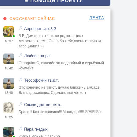
ПОМОЩЬ ПРОЕКТУ
ЛЕНТА
ОБСУЖДАЮТ СЕЙЧАС
Аэропорт...ст.8.2
В В, Дим привет,я тоже редко ...:-)все
летаем,летаем:-)Спасибо тебе,очень красивая
18:57
ассоциация!;-)
Любовь на раз
OrangutanG, спасибо за подробный и серьёзный
коммент
18:42
Теософский твист.
Это конечно не твист, думаю ближе к Ламбаде.
Для отдыхающих. Сделано всё чётко +
18:40
Самое долгое лето...
Браво!!! Как же красиво!!! Молодцы!!!!! 👋👋👋👋✨
18:25
Пара гнедых
Юдина Ирина, Спасибо